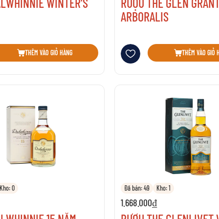
ALWHINNIE WINTER'S
RƯỢU THE GLEN GRAN
ARBORALIS
sách yêu thích
Thêm vào danh sách yêu thích
THÊM VÀO GIỎ HÀNG
THÊM VÀO GIỎ 
Kho: 0
Đã bán: 49
Kho: 1
1.668.000₫
LWHINNIE 15 NĂM
RƯỢU THE GLENLIVET 