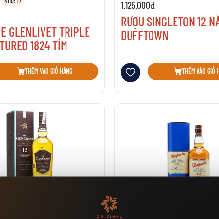
Kho: 17
1.125.000₫
RƯỢU SINGLETON 12 N
E GLENLIVET TRIPLE
DUFFTOWN
TURED 1824 TÍM
sách yêu thích
Thêm vào danh sách yêu thích
THÊM VÀO GIỎ HÀNG
THÊM VÀO GIỎ 
ho: 6
Đã bán: 3
Kho: 0