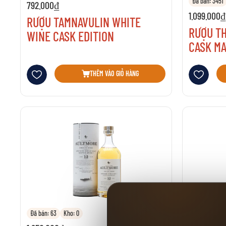
Đã bán: 3451
792.000₫
1.099.000₫
RƯỢU TAMNAVULIN WHITE
RƯỢU TH
WINE CASK EDITION
CASK MA
Thêm vào danh sách yêu thích
Thêm vào danh 
THÊM VÀO GIỎ HÀNG
Đã bán: 63
Kho: 0
Đã bán: 4
K