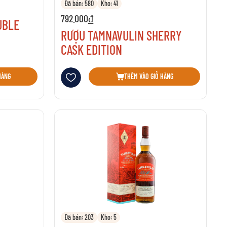
Đã bán: 580
Kho: 41
792.000₫
UBLE
RƯỢU TAMNAVULIN SHERRY
CASK EDITION
Thêm vào danh sách yêu thích
HÀNG
THÊM VÀO GIỎ HÀNG
Đã bán: 203
Kho: 5