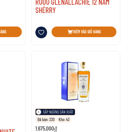
T
RƯỢU GLENALLACHIE 12 NĂM
SHERRY
Thêm vào danh sách yêu thích
HÀNG
THÊM VÀO GIỎ HÀNG
SẮP NGỪNG SẢN XUẤT
Đã bán: 330
Kho: 43
1.675.000₫
WHITE