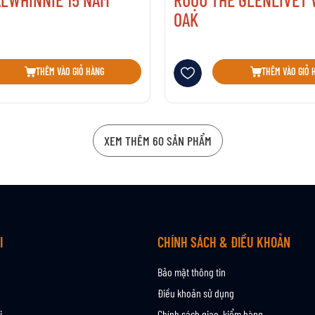
OAK
sách yêu thích
Thêm vào danh sách yêu thích
THÊM VÀO GIỎ HÀNG
THÊM VÀO GIỎ 
XEM THÊM 60 SẢN PHẨM
I
CHÍNH SÁCH & ĐIỀU KHOẢN
Bảo mật thông tin
Điều khoản sử dụng
i
Chính sách giao, kiểm hàng