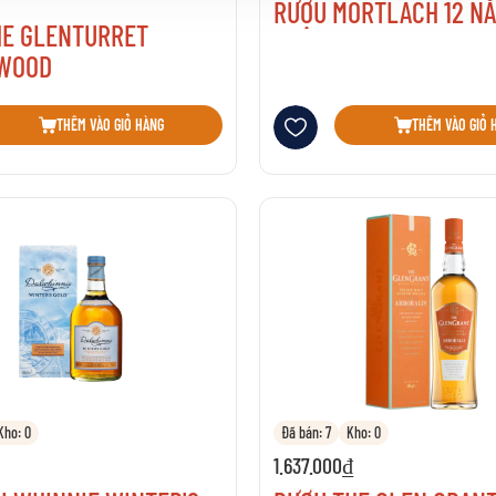
RƯỢU MORTLACH 12 N
HE GLENTURRET
 WOOD
sách yêu thích
Thêm vào danh sách yêu thích
THÊM VÀO GIỎ HÀNG
THÊM VÀO GIỎ 
Kho: 0
Đã bán: 7
Kho: 0
1.637.000₫