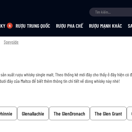
SKY
RƯỢU TRUNG QUỐC
RƯỢU PHA CHẾ
RƯỢU MẠNH KHÁC
S
Speyside
sản xuất rượu whisky single malt. Theo thống kê mới đây cho thấy ở đây hiện có
ưới đây của Maltco để biết thêm thông tin chi tiết về dòng whisky này nhé!
whinnie
Glenallachie
The GlenDronach
The Glen Grant