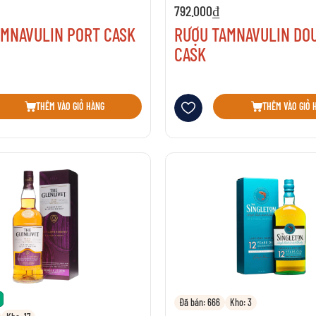
792.000₫
AMNAVULIN PORT CASK
RƯỢU TAMNAVULIN DO
CASK
sách yêu thích
Thêm vào danh sách yêu thích
THÊM VÀO GIỎ HÀNG
THÊM VÀO GIỎ 
Đã bán: 666
Kho: 3