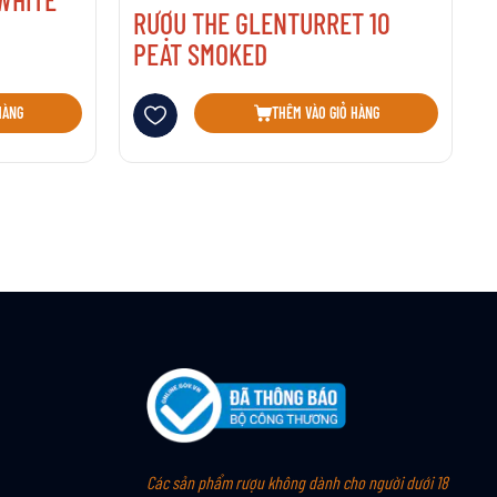
RƯỢU THE GLENTURRET 10
PEAT SMOKED
Thêm vào danh sách yêu thích
HÀNG
THÊM VÀO GIỎ HÀNG
Các sản phẩm rượu không dành cho người dưới 18