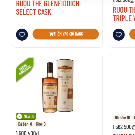
RƯỢU THE GLENFIDDICH
RƯỢU T
SELECT CASK
TRIPLE
Thêm vào danh sách yêu thích
Thêm vào danh 
THÊM VÀO GIỎ HÀNG
NEW IN
Đã bán: 10
Đã bán: 0
Kho: 0
1.562.500₫
1.500.400₫