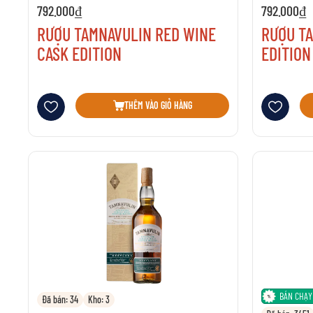
792.000₫
792.000₫
RƯỢU TAMNAVULIN RED WINE
RƯỢU T
CASK EDITION
EDITION
Thêm vào danh sách yêu thích
Thêm vào danh 
THÊM VÀO GIỎ HÀNG
BÁN CHẠY
Đã bán: 34
Kho: 3