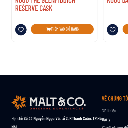
RESERVE CASK
Thêm vào danh sách yêu thích
Thêm vào danh 
THÊM VÀO GIỎ HÀNG
VỀ CHÚNG TÔ
Giới thiệu
Địa chỉ:
Số 33 Nguyễn Ngọc Vũ, tổ 2, P.Thanh Xuân, TP.Hà
Đại lý
Nội
Ký gửi và trao đổ