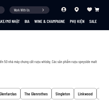
Work With Us
Giỏ hàng củ
AKE/MƠ NHẬT
BIA
WINE & CHAMPAGNE
PHỤ KIỆN
SALE
 đến 50 nhà máy chưng cất rượu whisky. Các sản phẩm rượu speyside malt
Glenfarclas
The Glenrothes
Singleton
Linkwood
Tamn