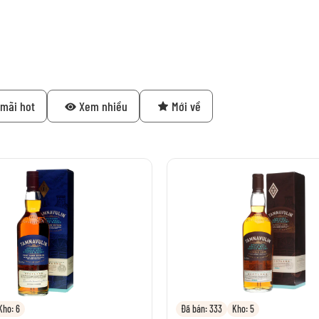
mãi hot
Xem nhiều
Mới về
Kho: 6
Đã bán: 333
Kho: 5