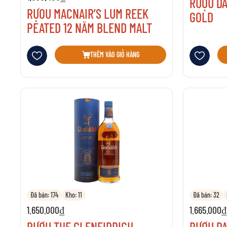
RƯỢU D
RỰOU MACNAIR’S LUM REEK
GOLD
PEATED 12 NĂM BLEND MALT
Thêm vào danh sách yêu thích
Thêm vào danh 
THÊM VÀO GIỎ HÀNG
Đã bán: 174
Kho: 11
Đã bán: 32
1.650.000₫
1.665.000₫
RƯỢU THE GLENFIDDICH
RƯỢU DA