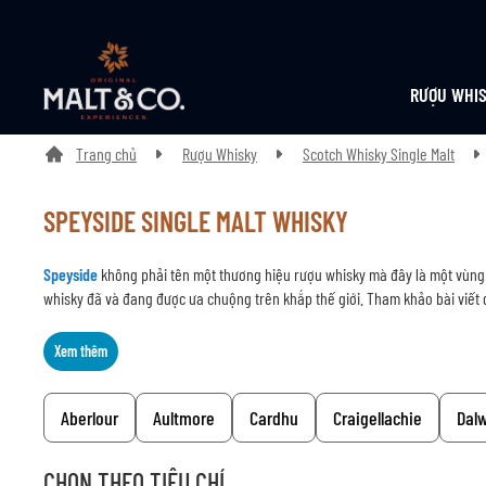
RƯỢU WHI
Trang chủ
Rượu Whisky
Scotch Whisky Single Malt
SPEYSIDE SINGLE MALT WHISKY
Speyside
không phải tên một thương hiệu rượu whisky mà đây là một vùng 
whisky đã và đang được ưa chuộng trên khắp thế giới. Tham khảo bài viết d
Xem thêm
Aberlour
Aultmore
Cardhu
Craigellachie
Dal
CHỌN THEO TIÊU CHÍ