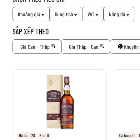
Khoảng giá
Dung tích
VAT
Nồng độ
SẮP XẾP THEO
Giá Cao - Thấp
Giá Thấp - Cao
Khuyến 
Đã bán: 28
Kho: 6
Đã bán: 21