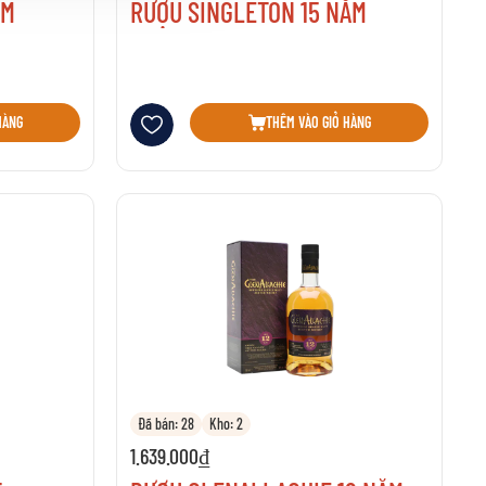
ĂM
RƯỢU SINGLETON 15 NĂM
Thêm vào danh sách yêu thích
HÀNG
THÊM VÀO GIỎ HÀNG
Đã bán: 28
Kho: 2
1.639.000₫