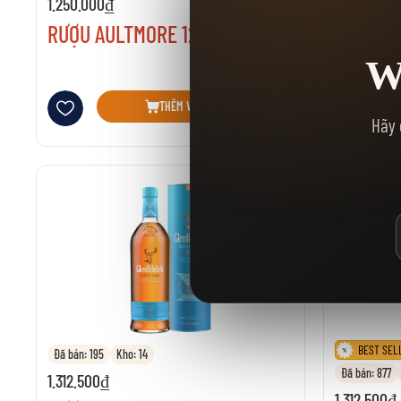
1.250.000₫
1.285.000₫
RƯỢU AULTMORE 12 NĂM
RƯỢU GL
W
Thêm vào danh sách yêu thích
Thêm vào danh 
THÊM VÀO GIỎ HÀNG
Hãy 
BEST SEL
Đã bán: 195
Kho: 14
Đã bán: 877
1.312.500₫
1.312.500₫