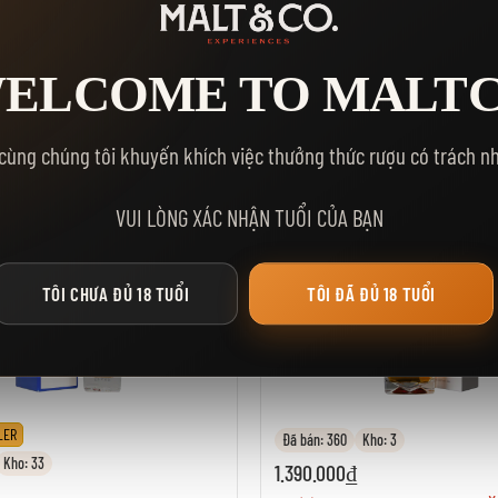
1.287.500₫
EN GRANT 12 NĂM
RƯỢU GLENFARCLAS 1
ELCOME TO MALT
sách yêu thích
Thêm vào danh sách yêu thích
THÊM VÀO GIỎ HÀNG
THÊM VÀO GIỎ 
cùng chúng tôi khuyến khích việc thưởng thức rượu có trách n
VUI LÒNG XÁC NHẬN TUỔI CỦA BẠN
TÔI CHƯA ĐỦ 18 TUỔI
TÔI ĐÃ ĐỦ 18 TUỔI
LER
Đã bán: 360
Kho: 3
Kho: 33
1.390.000₫