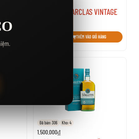
1.293.000₫
2 NĂM
RƯỢU GLENFARCLAS VINTAGE
2011
CO
Thêm vào danh sách yêu thích
HÀNG
THÊM VÀO GIỎ HÀNG
hiệm.
Đã bán: 306
Kho: 4
1.500.000₫