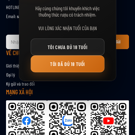
HOTLINE:
0912888367
Hãy cùng chúng tôi khuyến khích việc
thưởng thức rượu có trách nhiệm.
Email:
sale@maltco.vn
VUI LÒNG XÁC NHẬN TUỔI CỦA BẠN
Đ
Gửi
ă
TÔI CHƯA ĐỦ 18 TUỔI
n
VỀ CHÚNG TÔI
g
TÔI ĐÃ ĐỦ 18 TUỔI
k
Giới thiệu
ý
Đại lý
n
Ký gửi và trao đổi
h
ậ
MẠNG XÃ HỘI
n
b
ả
n
t
i