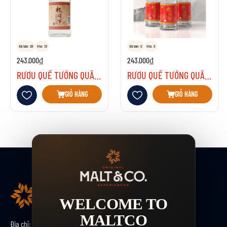
Đã bán: 26
Kho: 33
Đã bán: 0
Kho: 0
243.000₫
243.000₫
RƯỢU QUẾ TƯỚNG QUÂN (桂将军 - GUÌ JIĀNGJŪN)
RƯỢU QUẾ TƯỚNG QUÂN (桂将军 - GUÌ JIĀNGJŪN) 25%
Thêm vào danh sách yêu thích
Thêm vào danh sách yêu thích
GIỎ HÀNG
GIỎ HÀNG
WELCOME TO
MALTCO
Địa chỉ:
Số 33 Nguyễn Ngọc Vũ, tổ 2, P.Thanh Xuân, TP.Hà Nội