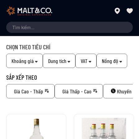
CHỌN THEO TIÊU CHÍ
Khoảng giá
Dung tích
VAT
Nồng độ
SẮP XẾP THEO
Giá Cao - Thấp
Giá Thấp - Cao
Khuyến mã