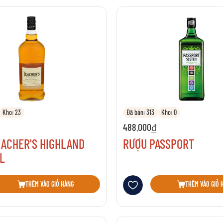
Kho: 23
Đã bán: 313
Kho: 0
488.000₫
EACHER'S HIGHLAND
RƯỢU PASSPORT
L
sách yêu thích
Thêm vào danh sách yêu thích
THÊM VÀO GIỎ HÀNG
THÊM VÀO GIỎ 