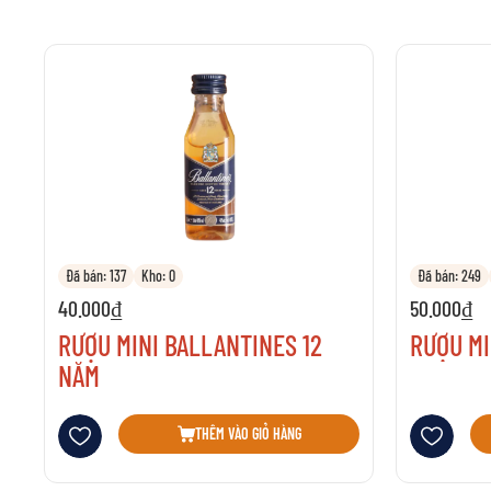
Đã bán: 137
Kho: 0
Đã bán: 249
40.000₫
50.000₫
RƯỢU MINI BALLANTINES 12
RƯỢU MI
NĂM
Thêm vào danh sách yêu thích
Thêm vào danh 
THÊM VÀO GIỎ HÀNG