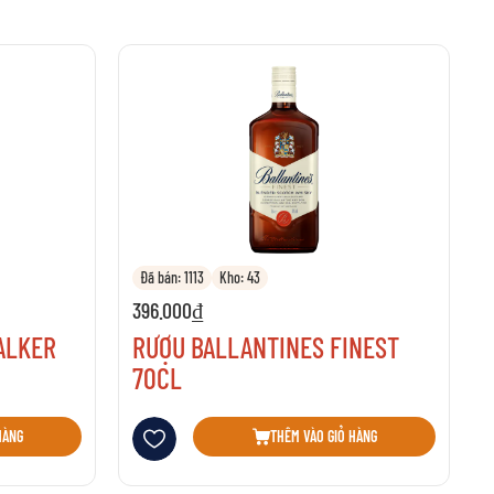
Đã bán: 1113
Kho: 43
396.000₫
ALKER
RƯỢU BALLANTINES FINEST
70CL
Thêm vào danh sách yêu thích
HÀNG
THÊM VÀO GIỎ HÀNG