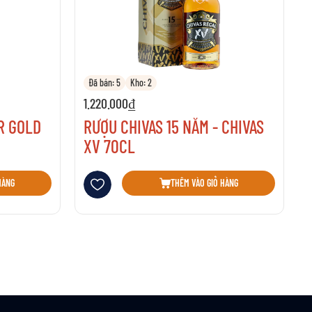
Đã bán: 5
Kho: 2
1.220.000₫
R GOLD
RƯỢU CHIVAS 15 NĂM - CHIVAS
XV 70CL
Thêm vào danh sách yêu thích
HÀNG
THÊM VÀO GIỎ HÀNG