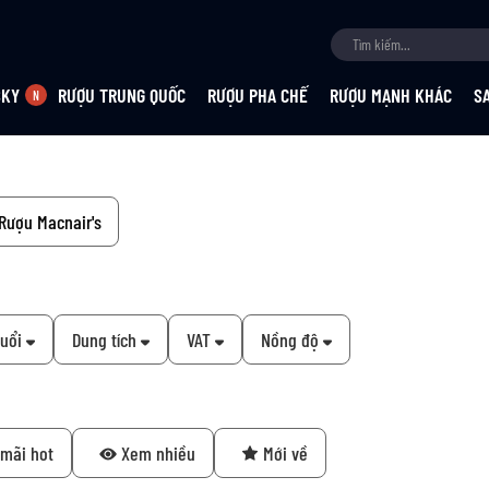
SKY
RƯỢU TRUNG QUỐC
RƯỢU PHA CHẾ
RƯỢU MẠNH KHÁC
S
Rượu Macnair's
tuổi
Dung tích
VAT
Nồng độ
mãi hot
Xem nhiều
Mới về