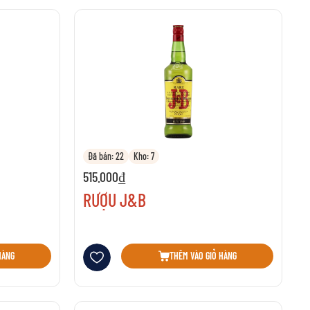
Đã bán: 22
Kho: 7
515.000₫
RƯỢU J&B
Thêm vào danh sách yêu thích
HÀNG
THÊM VÀO GIỎ HÀNG