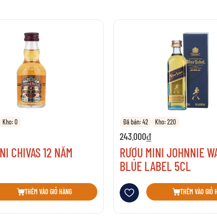
Kho: 0
Đã bán: 42
Kho: 220
243.000₫
NI CHIVAS 12 NĂM
RƯỢU MINI JOHNNIE W
BLUE LABEL 5CL
sách yêu thích
Thêm vào danh sách yêu thích
THÊM VÀO GIỎ HÀNG
THÊM VÀO GIỎ 