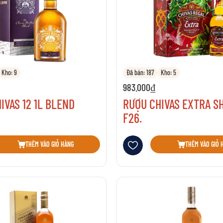
Kho: 9
Đã bán: 187
Kho: 5
983.000₫
IVAS 12 1L BLEND
RƯỢU CHIVAS EXTRA S
F26.
sách yêu thích
Thêm vào danh sách yêu thích
THÊM VÀO GIỎ HÀNG
THÊM VÀO GIỎ 