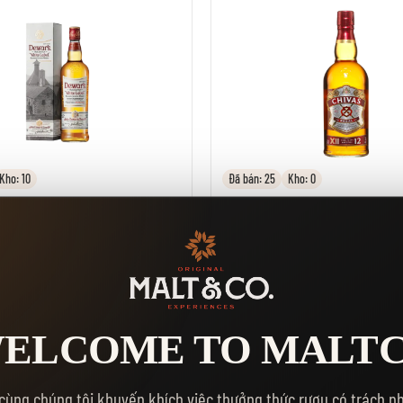
Kho: 10
Đã bán: 25
Kho: 0
706.000₫
WAR'S WHITE LABEL
RƯỢU CHIVAS 12 NĂM 7
1L - 4.5L
sách yêu thích
Thêm vào danh sách yêu thích
THÊM VÀO GIỎ HÀNG
THÊM VÀO GIỎ 
ELCOME TO MALT
cùng chúng tôi khuyến khích việc thưởng thức rượu có trách n