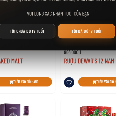
VUI LÒNG XÁC NHẬN TUỔI CỦA BẠN
TÔI CHƯA ĐỦ 18 TUỔI
TÔI ĐÃ ĐỦ 18 TUỔI
Kho: 10
Đã bán: 68
Kho: 0
864.000₫
AKED MALT
RƯỢU DEWAR'S 12 NĂM
sách yêu thích
Thêm vào danh sách yêu thích
THÊM VÀO GIỎ HÀNG
THÊM VÀO GIỎ 