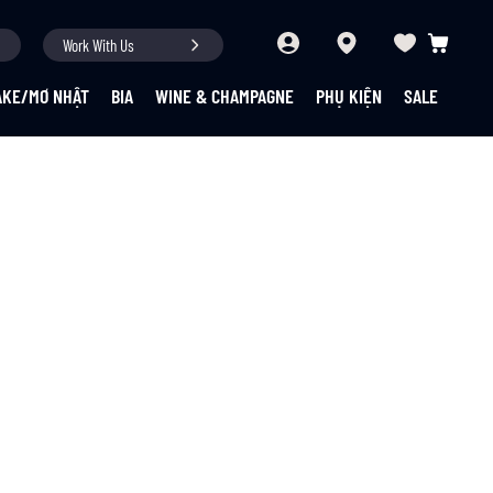
Work With Us
Giỏ hàng củ
AKE/MƠ NHẬT
BIA
WINE & CHAMPAGNE
PHỤ KIỆN
SALE