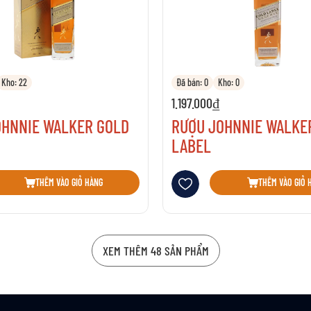
Kho: 22
Đã bán: 0
Kho: 0
1.197.000₫
OHNNIE WALKER GOLD
RƯỢU JOHNNIE WALKE
LABEL
sách yêu thích
Thêm vào danh sách yêu thích
THÊM VÀO GIỎ HÀNG
THÊM VÀO GIỎ 
XEM THÊM 48 SẢN PHẨM