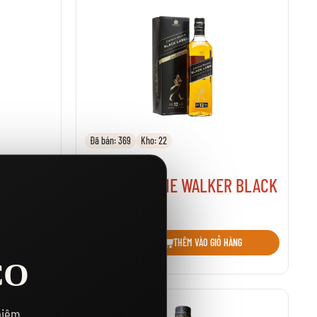
Đã bán: 369
Kho: 22
759.000₫
00ML -
RƯỢU JOHNNIE WALKER BLACK
Thêm vào danh sách yêu thích
HÀNG
THÊM VÀO GIỎ HÀNG
CO
hiệm.