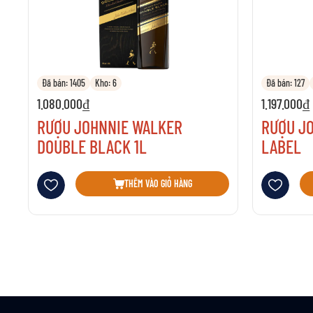
Đã bán: 1405
Kho: 6
Đã bán: 127
1.080.000₫
1.197.000₫
RƯỢU JOHNNIE WALKER
RƯỢU J
DOUBLE BLACK 1L
LABEL
Thêm vào danh sách yêu thích
Thêm vào danh 
THÊM VÀO GIỎ HÀNG