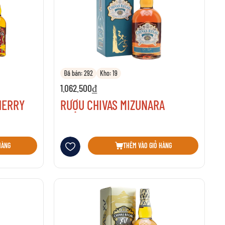
Đã bán: 292
Kho: 19
1.062.500₫
HERRY
RƯỢU CHIVAS MIZUNARA
Thêm vào danh sách yêu thích
HÀNG
THÊM VÀO GIỎ HÀNG