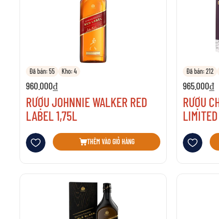
Đã bán: 55
Kho: 4
Đã bán: 212
960.000₫
965.000₫
RƯỢU JOHNNIE WALKER RED
RƯỢU CH
LABEL 1,75L
LIMITED
Thêm vào danh sách yêu thích
Thêm vào danh 
THÊM VÀO GIỎ HÀNG