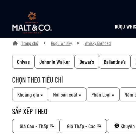
RƯỢU WHI
Trang chủ
Rượu Whisky
Whisky Blended
Chivas
Johnnie Walker
Dewar's
Ballantine's
CHỌN THEO TIÊU CHÍ
Khoảng giá
Nơi sản xuất
Phân Loại
Năm 
SẮP XẾP THEO
Giá Cao - Thấp
Giá Thấp - Cao
Khuyến 