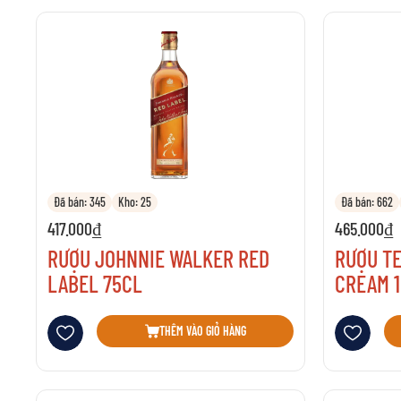
Đã bán: 345
Kho: 25
Đã bán: 662
417.000₫
465.000₫
RƯỢU JOHNNIE WALKER RED
RƯỢU T
LABEL 75CL
CREAM 1
Thêm vào danh sách yêu thích
Thêm vào danh 
THÊM VÀO GIỎ HÀNG