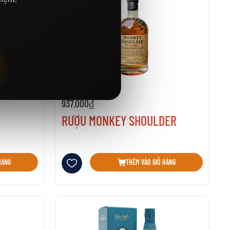
Đã bán: 114
Kho: 8
937.000₫
RƯỢU MONKEY SHOULDER
Thêm vào danh sách yêu thích
HÀNG
THÊM VÀO GIỎ HÀNG