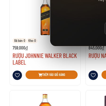
Đã bán: 0
Kho: 0
Đã bán: 80
759.000₫
845.000₫
RƯỢU JOHNNIE WALKER BLACK
RƯỢU N
LABEL
Thêm vào danh sách yêu thích
Thêm vào danh 
THÊM VÀO GIỎ HÀNG