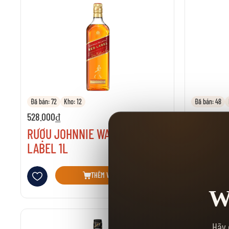
Đã bán: 72
Kho: 12
Đã bán: 48
528.000₫
594.000₫
RƯỢU JOHNNIE WALKER RED
RƯỢU DE
LABEL 1L
Thêm vào danh sách yêu thích
Thêm vào danh 
THÊM VÀO GIỎ HÀNG
W
Hãy 