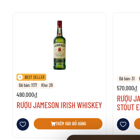
BEST SELLER
Đã bán: 31
Đã bán: 1177
Kho: 29
570.000₫
490.000₫
RƯỢU J
RƯỢU JAMESON IRISH WHISKEY
STOUT E
Thêm vào danh sách yêu thích
Thêm vào danh 
THÊM VÀO GIỎ HÀNG