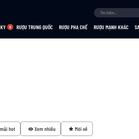
SKY
RƯỢU TRUNG QUỐC
RƯỢU PHA CHẾ
RƯỢU MẠNH KHÁC
S
mãi hot
Xem nhiều
Mới về