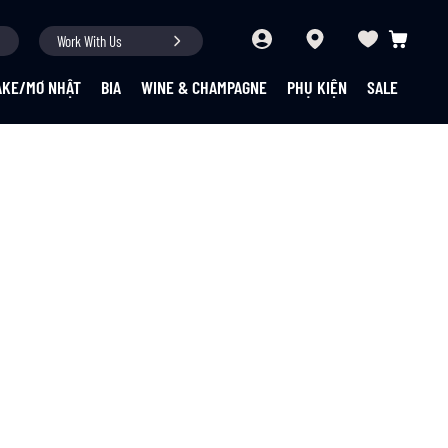
Work With Us
Giỏ hàng củ
AKE/MƠ NHẬT
BIA
WINE & CHAMPAGNE
PHỤ KIỆN
SALE