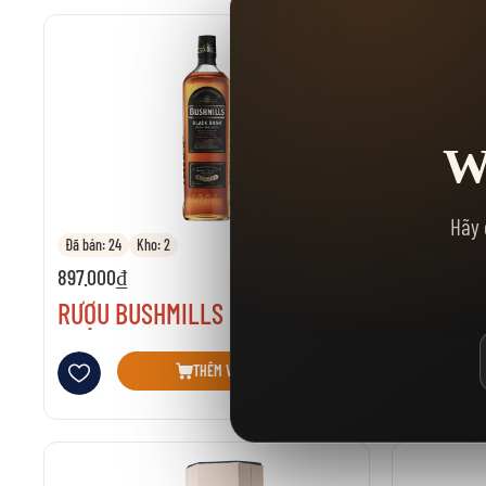
W
Hãy 
Đã bán: 24
Kho: 2
Đã bán: 37
897.000₫
1.375.000₫
RƯỢU BUSHMILLS BLACK BUSH
RƯỢU BU
Thêm vào danh sách yêu thích
Thêm vào danh 
THÊM VÀO GIỎ HÀNG