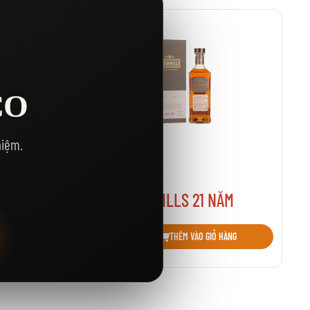
CO
hiệm.
Đã bán: 0
Kho: 0
4.740.000₫
ĂM
RƯỢU BUSHMILLS 21 NĂM
Thêm vào danh sách yêu thích
HÀNG
THÊM VÀO GIỎ HÀNG