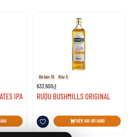
Đã bán: 19
Kho: 5
633.600₫
TES IPA
RƯỢU BUSHMILLS ORIGINAL
Thêm vào danh sách yêu thích
HÀNG
THÊM VÀO GIỎ HÀNG