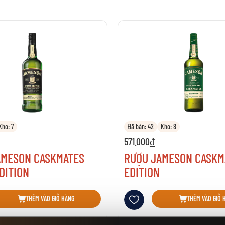
Kho: 7
Đã bán: 42
Kho: 8
571.000₫
AMESON CASKMATES
RƯỢU JAMESON CASKMA
DITION
EDITION
sách yêu thích
Thêm vào danh sách yêu thích
THÊM VÀO GIỎ HÀNG
THÊM VÀO GIỎ 