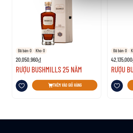
Đã bán: 0
Kho: 0
Đã bán: 0
K
20.050.960₫
42.135.00
RƯỢU BUSHMILLS 25 NĂM
RƯỢU B
Thêm vào danh sách yêu thích
Thêm vào danh 
THÊM VÀO GIỎ HÀNG