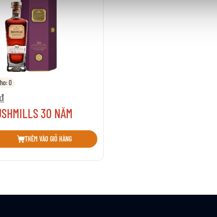
ho: 0
0₫
USHMILLS 30 NĂM
sách yêu thích
THÊM VÀO GIỎ HÀNG