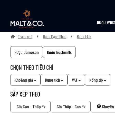
RƯỢU WHI
Trang chủ
Rượu Mạnh Khác
Rượu Irish
Rượu Jameson
Rượu Bushmills
CHỌN THEO TIÊU CHÍ
Khoảng giá
Dung tích
VAT
Nồng độ
SẮP XẾP THEO
Giá Cao - Thấp
Giá Thấp - Cao
Khuyến 