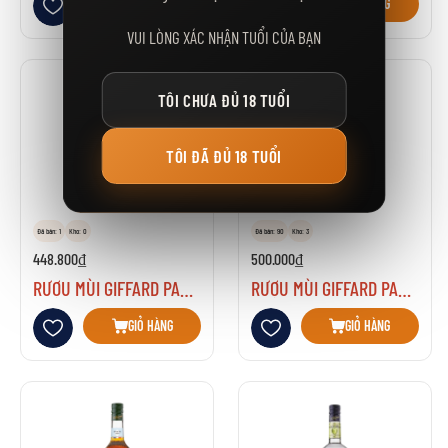
GIỎ HÀNG
GIỎ HÀNG
VUI LÒNG XÁC NHẬN TUỔI CỦA BẠN
TÔI CHƯA ĐỦ 18 TUỔI
TÔI ĐÃ ĐỦ 18 TUỔI
Đã bán: 1
Kho: 0
Đã bán: 90
Kho: 3
448.800₫
500.000₫
RƯỢU MÙI GIFFARD PAMPLEMOUSSE (PINK GRAPEFUIT)
RƯỢU MÙI GIFFARD PARFAIT TRIPLE SEC
Thêm vào danh sách yêu thích
Thêm vào danh sách yêu thích
GIỎ HÀNG
GIỎ HÀNG