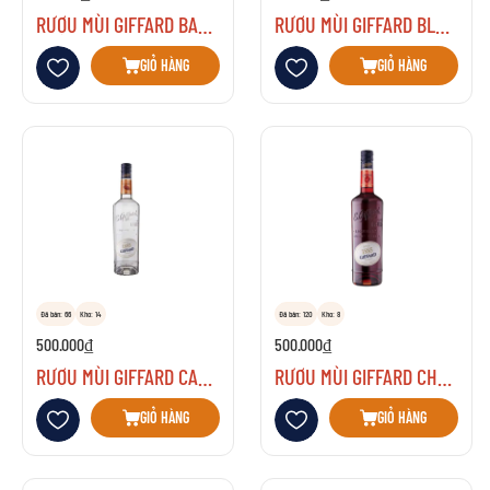
RƯỢU MÙI GIFFARD BANANE DU BRESIL
RƯỢU MÙI GIFFARD BLUE CURACAO
Thêm vào danh sách yêu thích
Thêm vào danh sách yêu thích
GIỎ HÀNG
GIỎ HÀNG
Đã bán: 66
Kho: 14
Đã bán: 120
Kho: 8
500.000₫
500.000₫
RƯỢU MÙI GIFFARD CACAO WHITE
RƯỢU MÙI GIFFARD CHERRY BRANDY
Thêm vào danh sách yêu thích
Thêm vào danh sách yêu thích
GIỎ HÀNG
GIỎ HÀNG