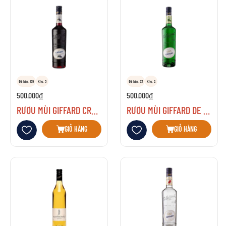
Đã bán: 169
Kho: 5
Đã bán: 23
Kho: 2
500.000₫
500.000₫
RƯỢU MÙI GIFFARD CREME DE CASSIS IMPERIAL
RƯỢU MÙI GIFFARD DE MENTHE
Thêm vào danh sách yêu thích
Thêm vào danh sách yêu thích
GIỎ HÀNG
GIỎ HÀNG