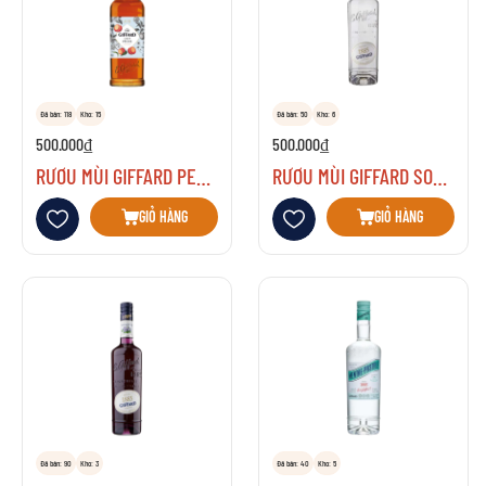
Đã bán: 118
Kho: 15
Đã bán: 50
Kho: 6
500.000₫
500.000₫
RƯỢU MÙI GIFFARD PEACH ĐÀO
RƯỢU MÙI GIFFARD SOUR APPLE
Thêm vào danh sách yêu thích
Thêm vào danh sách yêu thích
GIỎ HÀNG
GIỎ HÀNG
Đã bán: 90
Kho: 3
Đã bán: 40
Kho: 5