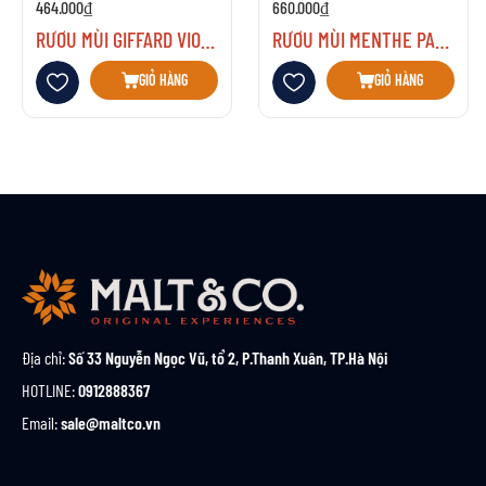
464.000₫
660.000₫
RƯỢU MÙI GIFFARD VIOLETTE
RƯỢU MÙI MENTHE PASTILLE
Thêm vào danh sách yêu thích
Thêm vào danh sách yêu thích
GIỎ HÀNG
GIỎ HÀNG
Địa chỉ:
Số 33 Nguyễn Ngọc Vũ, tổ 2, P.Thanh Xuân, TP.Hà Nội
HOTLINE:
0912888367
Email:
sale@maltco.vn