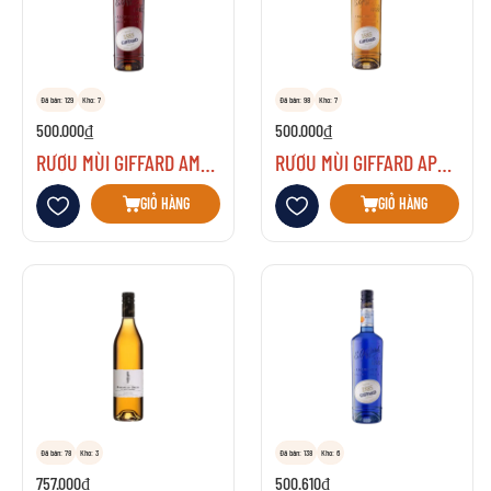
Đã bán: 129
Kho: 7
Đã bán: 98
Kho: 7
500.000₫
500.000₫
RƯỢU MÙI GIFFARD AMARETO
RƯỢU MÙI GIFFARD APRICOT CLASSIC
Thêm vào danh sách yêu thích
Thêm vào danh sách yêu thích
GIỎ HÀNG
GIỎ HÀNG
Đã bán: 78
Kho: 3
Đã bán: 138
Kho: 6
757.000₫
500.610₫