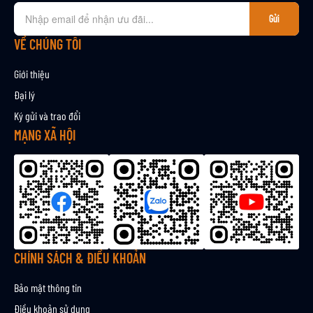
Đ
Gửi
ă
n
VỀ CHÚNG TÔI
g
k
Giới thiệu
ý
Đại lý
n
Ký gửi và trao đổi
h
ậ
MẠNG XÃ HỘI
n
b
ả
n
t
i
n
CHÍNH SÁCH & ĐIỀU KHOẢN
Bảo mật thông tin
Điều khoản sử dụng