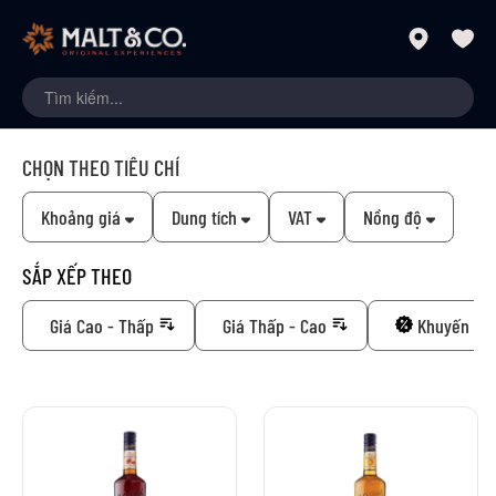
CHỌN THEO TIÊU CHÍ
Khoảng giá
Dung tích
VAT
Nồng độ
SẮP XẾP THEO
Giá Cao - Thấp
Giá Thấp - Cao
Khuyến mã