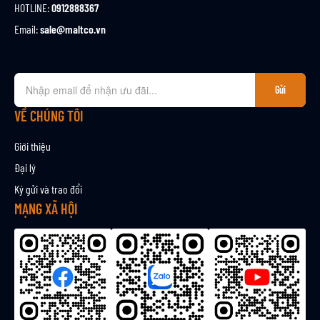
HOTLINE:
0912888367
Email:
sale@maltco.vn
Đ
Gửi
ă
n
VỀ CHÚNG TÔI
g
k
Giới thiệu
ý
Đại lý
n
Ký gửi và trao đổi
h
ậ
MẠNG XÃ HỘI
n
b
ả
n
t
i
n