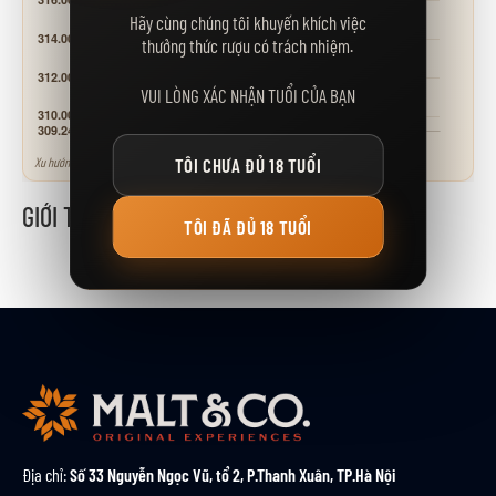
Hãy cùng chúng tôi khuyến khích việc
thưởng thức rượu có trách nhiệm.
VUI LÒNG XÁC NHẬN TUỔI CỦA BẠN
Xu hướng tham khảo - neo theo các mốc giá niêm yết.
TÔI CHƯA ĐỦ 18 TUỔI
GIỚI THIỆU
TÔI ĐÃ ĐỦ 18 TUỔI
Địa chỉ:
Số 33 Nguyễn Ngọc Vũ, tổ 2, P.Thanh Xuân, TP.Hà Nội