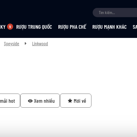
SKY
RƯỢU TRUNG QUỐC
RƯỢU PHA CHẾ
RƯỢU MẠNH KHÁC
S
Speyside
Linkwood
mãi hot
Xem nhiều
Mới về