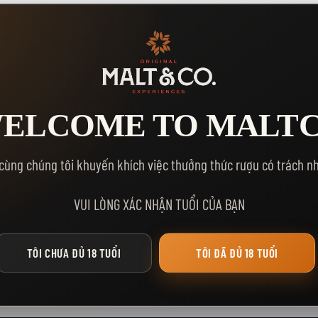
ELCOME TO MALT
cùng chúng tôi khuyến khích việc thưởng thức rượu có trách n
VUI LÒNG XÁC NHẬN TUỔI CỦA BẠN
TÔI CHƯA ĐỦ 18 TUỔI
TÔI ĐÃ ĐỦ 18 TUỔI