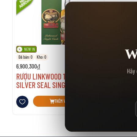
W
NEW IN
Đã bán: 0
Kho: 0
6.900.300₫
Hãy 
RƯỢU LINKWOOD 14 NĂM
SILVER SEAL SINGLE CASK
Thêm vào danh sách yêu thích
THÊM VÀO GIỎ HÀNG