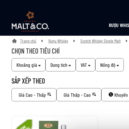
RƯỢU WHI
Trang chủ
Rượu Whisky
Scotch Whisky Single Malt
CHỌN THEO TIÊU CHÍ
Khoảng giá
Dung tích
VAT
Nồng độ
SẮP XẾP THEO
Giá Cao - Thấp
Giá Thấp - Cao
Khuyến 