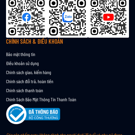
b
ả
n
t
i
n
CHÍNH SÁCH & ĐIỀU KHOẢN
Bảo mật thông tin
Điều khoản sử dụng
Chính sách giao, kiểm hàng
Chính sách đổi trả, hoàn tiền
Chính sách thanh toán
Chính Sách Bảo Mật Thông Tin Thanh Toán
Các sản phẩm rượu không dành cho người dưới 18 tuổi và phụ nữ đang