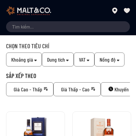
CHỌN THEO TIÊU CHÍ
Khoảng giá
Dung tích
VAT
Nồng độ
SẮP XẾP THEO
Giá Cao - Thấp
Giá Thấp - Cao
Khuyến mã