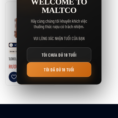
WELCOME TO
MALTCO
Hãy cùng chúng tôi khuyến khích việc
thưởng thức rượu có trách nhiệm.
VUI LÒNG XÁC NHẬN TUỔI CỦA BẠN
NỘI ĐỊA TRUNG- HÀNG ORDER
Đã bán: 0
Kho: 0
TÔI CHƯA ĐỦ 18 TUỔI
1.080.000.000₫
RƯỢU MAO ĐÀI QUÝ CHÂU 80 NĂM (KWEICHOW MOUTAI 80 YEAR OLD)
TÔI ĐÃ ĐỦ 18 TUỔI
Thêm vào danh sách yêu thích
GIỎ HÀNG