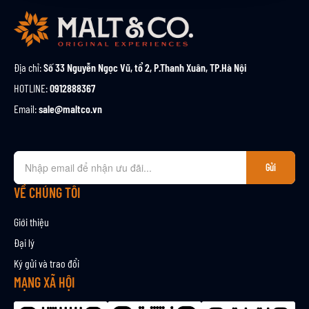
Địa chỉ:
Số 33 Nguyễn Ngọc Vũ, tổ 2, P.Thanh Xuân, TP.Hà Nội
HOTLINE:
0912888367
Email:
sale@maltco.vn
Đ
Gửi
ă
n
VỀ CHÚNG TÔI
g
k
Giới thiệu
ý
Đại lý
n
Ký gửi và trao đổi
h
ậ
MẠNG XÃ HỘI
n