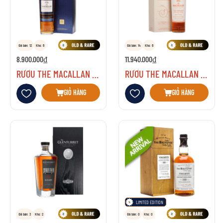
Đã bán: 12
Kho: 6
Đã bán: 14
Kho: 6
8.900.000₫
11.940.000₫
RƯỢU THE MACALLAN ESTATE 1824
RƯỢU THE MACALLAN HARMONY COLLECTION RICH CACAO
Thêm vào danh sách yêu thích
Thêm vào danh sách yêu thích
GIỎ HÀNG
GIỎ HÀNG
LIMITED EDITION
Đã bán: 3
Kho: 2
Đã bán: 0
Kho: 0