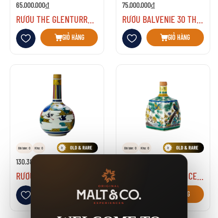
65.000.000₫
75.000.000₫
RƯỢU THE GLENTURRET JAGUAR E TYPE
RƯỢU BALVENIE 30 THIRTY - HỘP GỖ - LIMITED
Thêm vào danh sách yêu thích
Thêm vào danh sách yêu thích
GIỎ HÀNG
GIỎ HÀNG
Đã bán: 0
Kho: 0
Đã bán: 0
Kho: 0
130.380.000₫
130.380.000₫
RƯỢU HIBIKI 21 NĂM CERAMIC KUTANI DECANTER 2005 RELEASE
RƯỢU HIBIKI 21 NĂM CERAMIC KUTANI DECANTER 2012 RELEASE
Thêm vào danh sách yêu thích
Thêm vào danh sách yêu thích
GIỎ HÀNG
GIỎ HÀNG