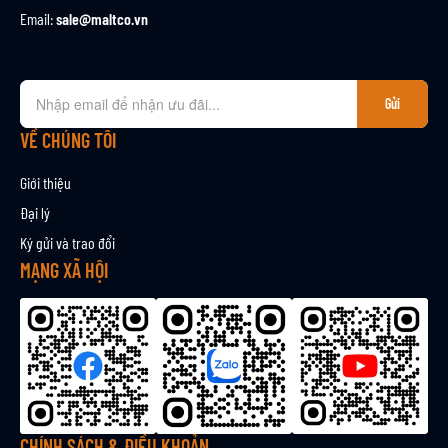
Email:
sale@maltco.vn
Đ
Gửi
ă
n
VỀ CHÚNG TÔI
g
k
Giới thiệu
ý
Đại lý
n
Ký gửi và trao đổi
h
ậ
MẠNG XÃ HỘI
n
b
ả
n
t
i
n
CHÍNH SÁCH & ĐIỀU KHOẢN