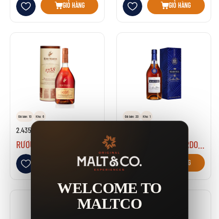
Thêm vào danh sách yêu thích
Thêm vào danh sách yêu thích
GIỎ HÀNG
GIỎ HÀNG
Đã bán: 10
Kho: 6
Đã bán: 20
Kho: 1
2.435.000₫
4.000.000₫
RƯỢU REMY MARTIN 1738 ACCORD ROYAL
RƯỢU MARTELL CORDON BLEU
Thêm vào danh sách yêu thích
Thêm vào danh sách yêu thích
GIỎ HÀNG
GIỎ HÀNG
WELCOME TO
MALTCO