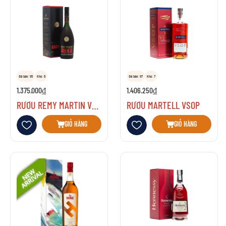
Đã bán: 95
Kho: 6
Đã bán: 97
Kho: 7
1.375.000₫
1.406.250₫
RƯỢU REMY MARTIN VSOP
RƯỢU MARTELL VSOP
Thêm vào danh sách yêu thích
Thêm vào danh sách yêu thích
GIỎ HÀNG
GIỎ HÀNG