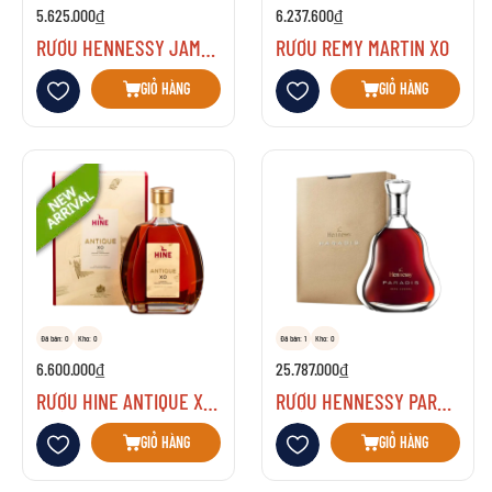
5.625.000₫
6.237.600₫
RƯỢU HENNESSY JAMES COGNAC
RƯỢU REMY MARTIN XO
Thêm vào danh sách yêu thích
Thêm vào danh sách yêu thích
GIỎ HÀNG
GIỎ HÀNG
Đã bán: 0
Kho: 0
Đã bán: 1
Kho: 0
6.600.000₫
25.787.000₫
RƯỢU HINE ANTIQUE XO COGNAC GRANDE CHAMPAGNE
RƯỢU HENNESSY PARADIS
Thêm vào danh sách yêu thích
Thêm vào danh sách yêu thích
GIỎ HÀNG
GIỎ HÀNG