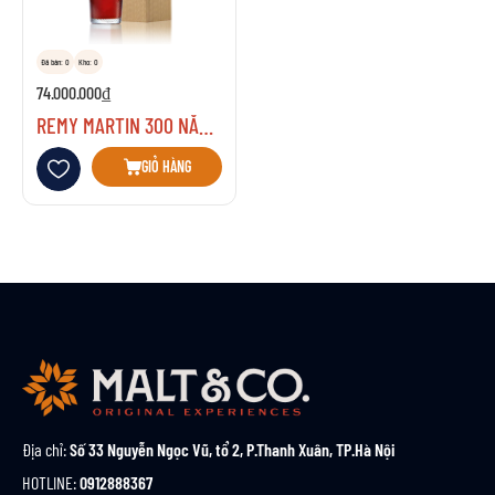
Đã bán: 0
Kho: 0
74.000.000₫
REMY MARTIN 300 NĂM ANNIVERSARY
Thêm vào danh sách yêu thích
GIỎ HÀNG
Địa chỉ:
Số 33 Nguyễn Ngọc Vũ, tổ 2, P.Thanh Xuân, TP.Hà Nội
HOTLINE:
0912888367