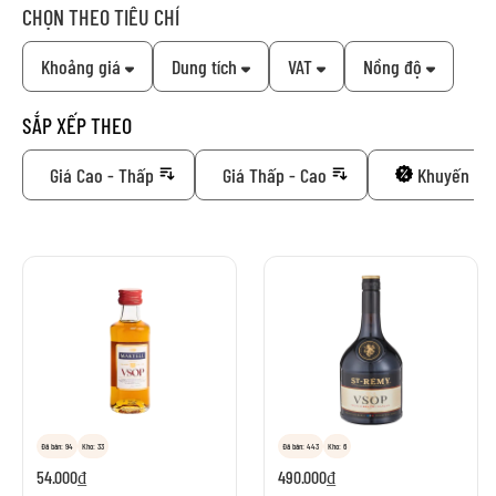
CHỌN THEO TIÊU CHÍ
Khoảng giá
Dung tích
VAT
Nồng độ
SẮP XẾP THEO
Giá Cao - Thấp
Giá Thấp - Cao
Khuyến mã
Đã bán: 94
Kho: 33
Đã bán: 443
Kho: 6
54.000₫
490.000₫