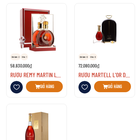
Đã bán: 2
Kho: 1
Đã bán: 0
Kho: 0
58.830.000₫
72.080.000₫
RƯỢU REMY MARTIN LOUIS XIII
RƯỢU MARTELL L'OR DE JEAN
Thêm vào danh sách yêu thích
Thêm vào danh sách yêu thích
GIỎ HÀNG
GIỎ HÀNG