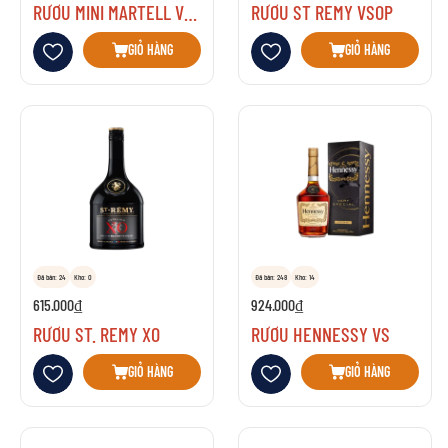
RƯỢU MINI MARTELL VSOP
RƯỢU ST REMY VSOP
Thêm vào danh sách yêu thích
Thêm vào danh sách yêu thích
GIỎ HÀNG
GIỎ HÀNG
Đã bán: 24
Kho: 0
Đã bán: 248
Kho: 14
615.000₫
924.000₫
RƯỢU ST. REMY XO
RƯỢU HENNESSY VS
Thêm vào danh sách yêu thích
Thêm vào danh sách yêu thích
GIỎ HÀNG
GIỎ HÀNG