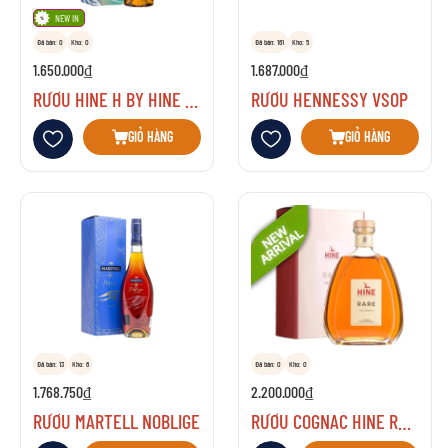
NEW IN
Đã bán: 0
Kho: 0
Đã bán: 161
Kho: 5
1.650.000₫
1.687.000₫
RƯỢU HINE H BY HINE VSOP COGNAC FINE CHAMPAGNE
RƯỢU HENNESSY VSOP
Thêm vào danh sách yêu thích
Thêm vào danh sách yêu thích
GIỎ HÀNG
GIỎ HÀNG
Đã bán: 13
Kho: 6
Đã bán: 0
Kho: 0
1.768.750₫
2.200.000₫
RƯỢU MARTELL NOBLIGE
RƯỢU COGNAC HINE RARE THE ORIGINAL COGNAC FINE CHAMPAGNE