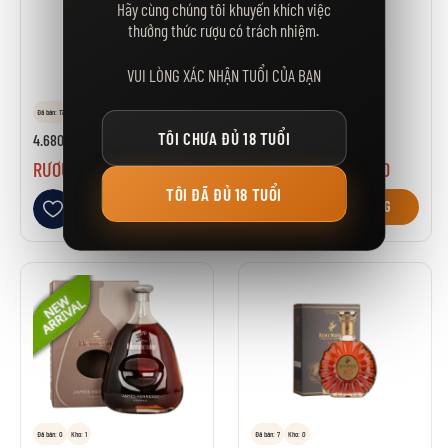
Hãy cùng chúng tôi khuyến khích việc
thưởng thức rượu có trách nhiệm.
VUI LÒNG XÁC NHẬN TUỔI CỦA BẠN
Đã bán: 17
Kho: 0
Đã bán: 33
Kho: 0
TÔI CHƯA ĐỦ 18 TUỔI
4.680.000₫
4.800.000₫
RƯỢU MARTELL XO
RƯỢU HENNESSY XO
TÔI ĐÃ ĐỦ 18 TUỔI
Thêm vào danh sách yêu thích
Thêm vào danh sách yêu thích
GIỎ HÀNG
GIỎ HÀNG
Đã bán: 0
Kho: 1
Đã bán: 7
Kho: 0