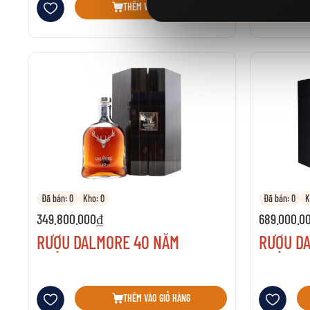
THÊM VÀO GIỎ HÀNG
Đã bán: 0
Kho: 0
Đã bán: 0
K
349.800.000₫
689.000.0
RƯỢU DALMORE 40 NĂM
RƯỢU D
Thêm vào danh sách yêu thích
Thêm vào danh 
THÊM VÀO GIỎ HÀNG