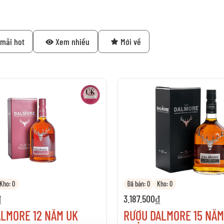
mãi hot
Xem nhiều
Mới về
Kho: 0
Đã bán: 0
Kho: 0
₫
3.187.500₫
LMORE 12 NĂM UK
RƯỢU DALMORE 15 NĂM