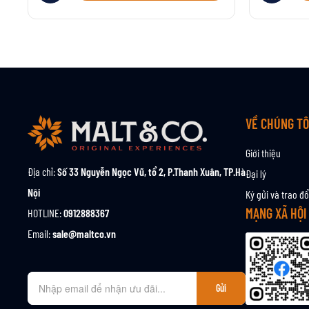
VỀ CHÚNG TÔ
Giới thiệu
Địa chỉ:
Số 33 Nguyễn Ngọc Vũ, tổ 2, P.Thanh Xuân, TP.Hà
Đại lý
Nội
Ký gửi và trao đổ
MẠNG XÃ HỘI
HOTLINE:
0912888367
Email:
sale@maltco.vn
Đ
Gửi
ă
n