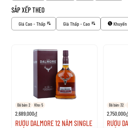
SẮP XẾP THEO
Giá Cao - Thấp
Giá Thấp - Cao
Khuyến 
Đã bán: 2
Kho: 5
Đã bán: 32
2.689.000₫
2.750.000
RƯỢU DALMORE 12 NĂM SINGLE
RƯỢU DA