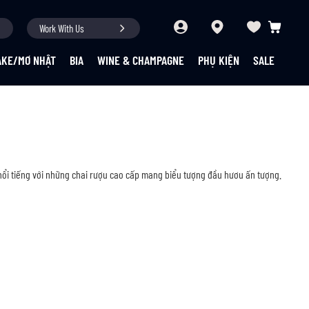
Work With Us
Giỏ hàng củ
AKE/MƠ NHẬT
BIA
WINE & CHAMPAGNE
PHỤ KIỆN
SALE
 nổi tiếng với những chai rượu cao cấp mang biểu tượng đầu hươu ấn tượng.