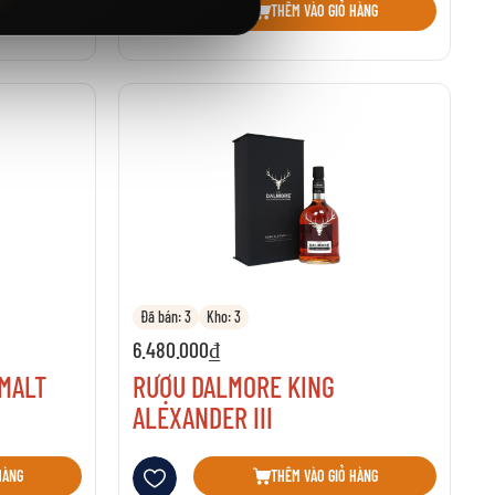
HÀNG
THÊM VÀO GIỎ HÀNG
Đã bán: 3
Kho: 3
6.480.000₫
MALT
RƯỢU DALMORE KING
ALEXANDER III
Thêm vào danh sách yêu thích
HÀNG
THÊM VÀO GIỎ HÀNG