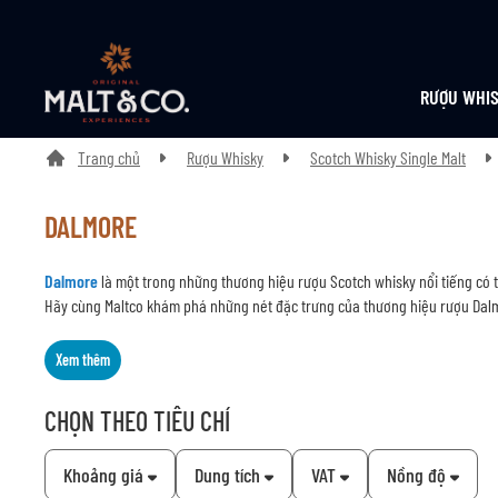
RƯỢU WHI
Trang chủ
Rượu Whisky
Scotch Whisky Single Malt
DALMORE
Dalmore
là một trong những thương hiệu rượu Scotch whisky nổi tiếng có t
Hãy cùng Maltco khám phá những nét đặc trưng của thương hiệu rượu Dalmo
Xem thêm
CHỌN THEO TIÊU CHÍ
Khoảng giá
Dung tích
VAT
Nồng độ