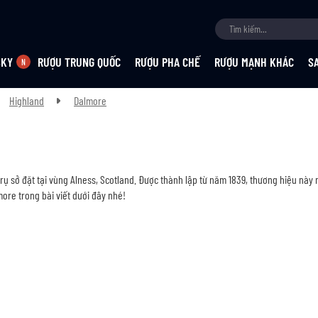
SKY
RƯỢU TRUNG QUỐC
RƯỢU PHA CHẾ
RƯỢU MẠNH KHÁC
S
Highland
Dalmore
rụ sở đặt tại vùng Alness, Scotland. Được thành lập từ năm 1839, thương hiệu này
re trong bài viết dưới đây nhé!