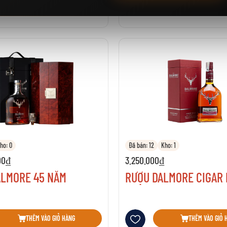
THÊM VÀO GIỎ HÀNG
THÊM VÀO GIỎ 
ho: 0
Đã bán: 12
Kho: 1
00₫
3.250.000₫
ALMORE 45 NĂM
RƯỢU DALMORE CIGAR 
sách yêu thích
Thêm vào danh sách yêu thích
THÊM VÀO GIỎ HÀNG
THÊM VÀO GIỎ 