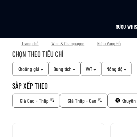
RƯỢU WHI
Trang chủ
Wine & Champagne
Rượu Vang Đỏ
CHỌN THEO TIÊU CHÍ
Khoảng giá
Dung tích
VAT
Nồng độ
SẮP XẾP THEO
Giá Cao - Thấp
Giá Thấp - Cao
Khuyến 