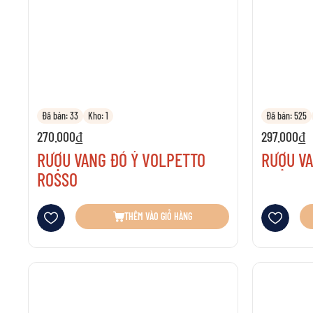
W
Hãy 
Đã bán: 33
Kho: 1
Đã bán: 525
270.000₫
297.000₫
RƯỢU VANG ĐỎ Ý VOLPETTO
RƯỢU VA
ROSSO
Thêm vào danh sách yêu thích
Thêm vào danh 
THÊM VÀO GIỎ HÀNG