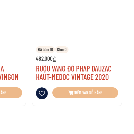
CO
hiệm.
Đã bán: 10
Kho: 0
482.000₫
LA
RƯỢU VANG ĐỎ PHÁP DAUZAC
VINGON
HAUT-MEDOC VINTAGE 2020
Thêm vào danh sách yêu thích
HÀNG
THÊM VÀO GIỎ HÀNG