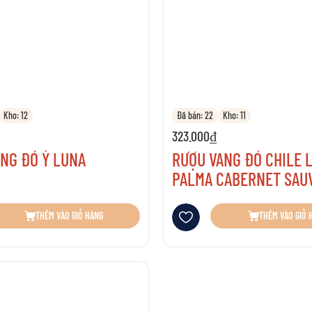
ELCOME TO MALT
cùng chúng tôi khuyến khích việc thưởng thức rượu có trách n
VUI LÒNG XÁC NHẬN TUỔI CỦA BẠN
Kho: 12
Đã bán: 22
Kho: 11
323.000₫
TÔI CHƯA ĐỦ 18 TUỔI
TÔI ĐÃ ĐỦ 18 TUỔI
NG ĐỎ Ý LUNA
RƯỢU VANG ĐỎ CHILE 
PALMA CABERNET SAU
sách yêu thích
Thêm vào danh sách yêu thích
THÊM VÀO GIỎ HÀNG
THÊM VÀO GIỎ 