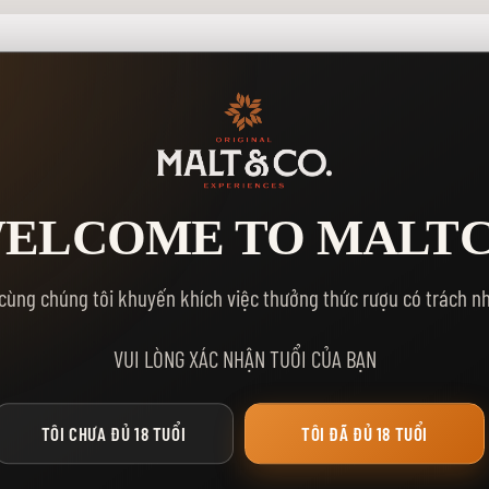
GỢI Ý DÀNH CHO BẠN
ELCOME TO MALT
cùng chúng tôi khuyến khích việc thưởng thức rượu có trách n
VUI LÒNG XÁC NHẬN TUỔI CỦA BẠN
TÔI CHƯA ĐỦ 18 TUỔI
TÔI ĐÃ ĐỦ 18 TUỔI