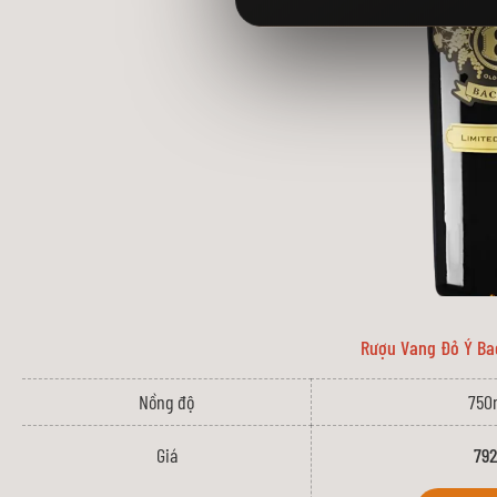
Rượu Vang Đỏ Ý Bac
Nồng độ
750
Giá
792