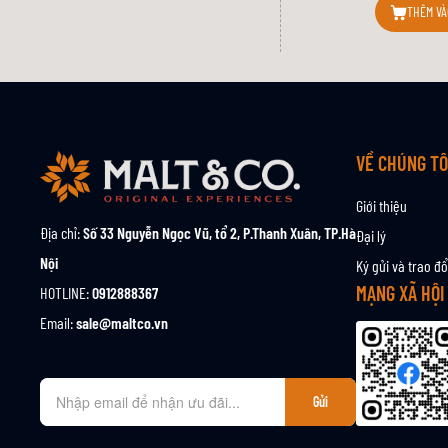
THÊM VÀ
VỀ CHÚNG TÔ
Giới thiệu
Địa chỉ:
Số 33 Nguyễn Ngọc Vũ, tổ 2, P.Thanh Xuân, TP.Hà
Đại lý
Nội
Ký gửi và trao đổ
MẠNG XÃ HỘI
HOTLINE:
0912888367
Email:
sale@maltco.vn
Đ
Gửi
ă
n