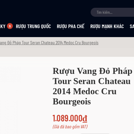
SKY
RƯỢU TRUNG QUỐC
RƯỢU PHA CHẾ
RƯỢU MẠNH KHÁC
S
ang Đỏ Pháp Tour Seran Chateau 2014 Medoc Cru Bourgeois
Rượu Vang Đỏ Pháp
Tour Seran Chateau
2014 Medoc Cru
Bourgeois
1.089.000₫
(Giá đã bao gồm VAT)