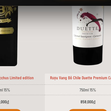
chus Limited edition
Rượu Vang Đỏ Chile Duette Premium 
ml 15%
750ml 15%
.000₫
858.000₫