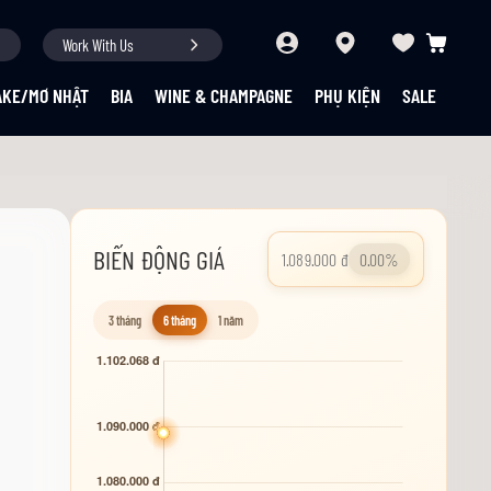
Work With Us
Giỏ hàng củ
AKE/MƠ NHẬT
BIA
WINE & CHAMPAGNE
PHỤ KIỆN
SALE
BIẾN ĐỘNG GIÁ
1.089.000 đ
0.00%
3 tháng
6 tháng
1 năm