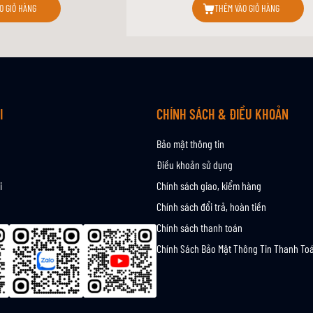
O GIỎ HÀNG
THÊM VÀO GIỎ HÀNG
I
CHÍNH SÁCH & ĐIỀU KHOẢN
Bảo mật thông tin
Điều khoản sử dụng
i
Chính sách giao, kiểm hàng
Chính sách đổi trả, hoàn tiền
Chính sách thanh toán
Chính Sách Bảo Mật Thông Tin Thanh To