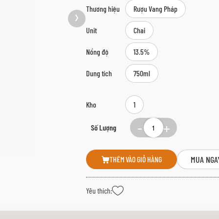
Thương hiệu
Rượu Vang Pháp
Unit
Chai
Nồng độ
13.5%
Dung tích
750ml
Kho
1
Số Lượng
MUA NGA
THÊM VÀO GIỎ HÀNG
Yêu thích: