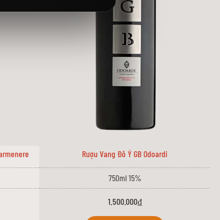
Carmenere
Rượu Vang Đỏ Ý GB Odoardi
750ml 15%
1.500.000₫