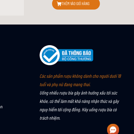
THÊM VÀO GIỎ HÀNG
Các sản phẩm rượu không dành cho người dưới 18
tuổi và phụ nữ đang mang thai.
Uống nhiều rượu bia gây ảnh hưởng xấu tới sức
khỏe, có thể làm mất khả năng nhận thức và gây
án
nguy hiểm tới cộng đồng. Hãy uống rượu bia có
trách nhiệm.