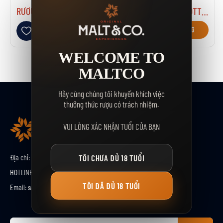
RƯỢU BRUICHLADDICH THE CLASSIC LADDIE
RƯỢU PORT CHARLOTTE 10 NĂM
Thêm vào danh sách yêu thích
Thêm vào danh sách yêu thích
GIỎ HÀNG
GIỎ HÀNG
WELCOME TO
MALTCO
Hãy cùng chúng tôi khuyến khích việc
thưởng thức rượu có trách nhiệm.
VUI LÒNG XÁC NHẬN TUỔI CỦA BẠN
Địa chỉ:
Số 33 Nguyễn Ngọc Vũ, tổ 2, P.Thanh Xuân, TP.Hà Nội
TÔI CHƯA ĐỦ 18 TUỔI
HOTLINE:
0912888367
TÔI ĐÃ ĐỦ 18 TUỔI
Email:
sale@maltco.vn
Đ