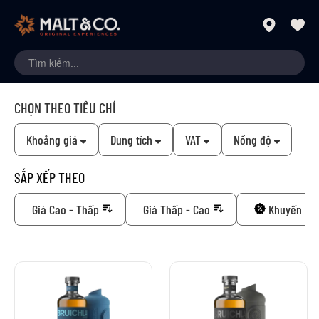
CHỌN THEO TIÊU CHÍ
Khoảng giá
Dung tích
VAT
Nồng độ
SẮP XẾP THEO
Giá Cao - Thấp
Giá Thấp - Cao
Khuyến mã