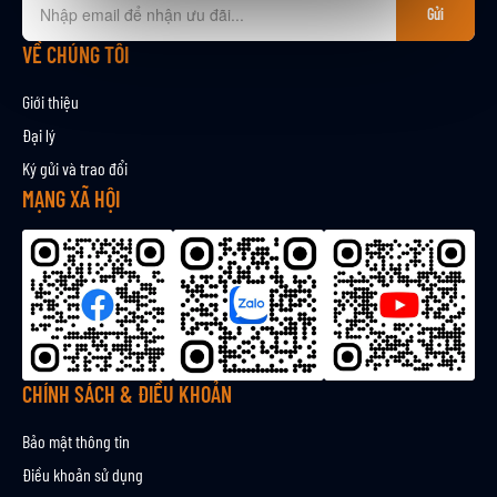
Gửi
ă
n
VỀ CHÚNG TÔI
g
k
Giới thiệu
ý
Đại lý
n
Ký gửi và trao đổi
h
ậ
MẠNG XÃ HỘI
n
b
ả
n
t
i
n
CHÍNH SÁCH & ĐIỀU KHOẢN
Bảo mật thông tin
Điều khoản sử dụng