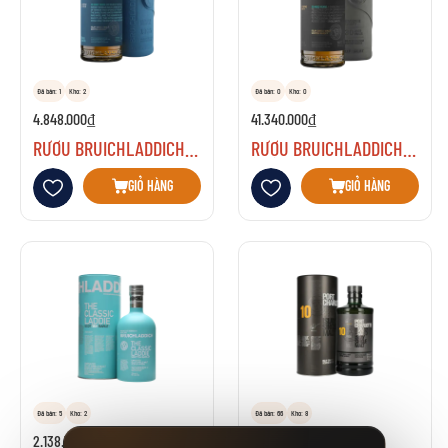
Đã bán: 1
Kho: 2
Đã bán: 0
Kho: 0
4.848.000₫
41.340.000₫
RƯỢU BRUICHLADDICH 18 YEARS OLD
RƯỢU BRUICHLADDICH 30 YEARS OLD
Thêm vào danh sách yêu thích
Thêm vào danh sách yêu thích
GIỎ HÀNG
GIỎ HÀNG
Đã bán: 5
Kho: 2
Đã bán: 66
Kho: 8
2.138.750₫
1.725.000₫