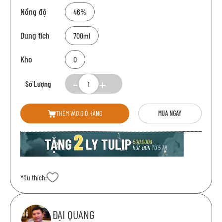
Nồng độ
46%
Dung tích
700ml
Kho
0
Số Lượng
THÊM VÀO GIỎ HÀNG
MUA NGAY
Yêu thích:
ĐẠI QUANG