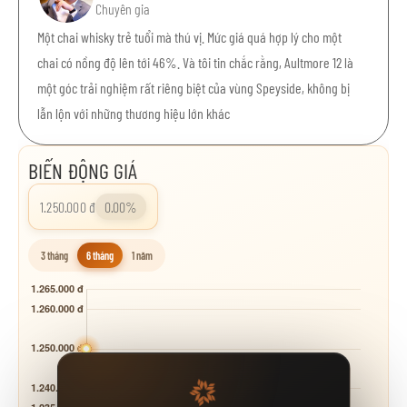
Chuyên gia
Một chai whisky trẻ tuổi mà thú vị. Mức giá quá hợp lý cho một
chai có nồng độ lên tới 46%. Và tôi tin chắc rằng, Aultmore 12 là
một góc trải nghiệm rất riêng biệt của vùng Speyside, không bị
lẫn lộn với những thương hiệu lớn khác
BIẾN ĐỘNG GIÁ
1.250.000 đ
0.00%
3 tháng
6 tháng
1 năm