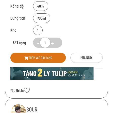
Nồng độ
40%
Dung tích
700ml
Kho
1
Số Lượng
THÊM VÀO GIỎ HÀNG
MUA NGAY
Yêu thích:
SOUR