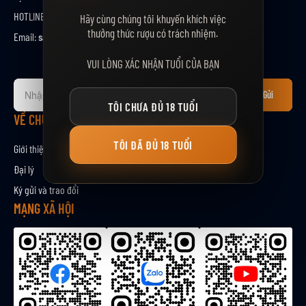
HOTLINE:
0912888367
Hãy cùng chúng tôi khuyến khích việc
thưởng thức rượu có trách nhiệm.
Email:
sale@maltco.vn
VUI LÒNG XÁC NHẬN TUỔI CỦA BẠN
Đ
Gửi
ă
TÔI CHƯA ĐỦ 18 TUỔI
n
VỀ CHÚNG TÔI
g
TÔI ĐÃ ĐỦ 18 TUỔI
k
Giới thiệu
ý
Đại lý
n
Ký gửi và trao đổi
h
ậ
MẠNG XÃ HỘI
n
b
ả
n
t
i