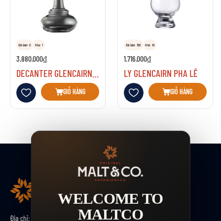
Đã bán: 0
Kho: 1
Đã bán: 160
Kho: 19
3.880.000₫
1.716.000₫
DECANTER GLENCAIRN POT SILL
LY GLENCAIRN PHA LÊ
Thêm vào danh sách yêu thích
Thêm vào danh sách yêu thích
GIỎ HÀNG
GIỎ HÀNG
WELCOME TO
MALTCO
Địa chỉ:
Số 33 Nguyễn Ngọc Vũ, tổ 2, P.Thanh Xuân, TP.Hà Nội