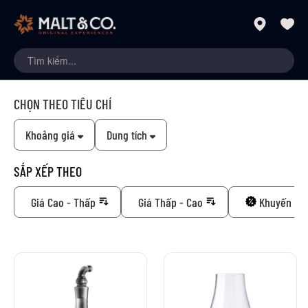
CHỌN THEO TIÊU CHÍ
Khoảng giá
Dung tích
SẮP XẾP THEO
Giá Cao - Thấp
Giá Thấp - Cao
Khuyến mã