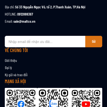
Địa chỉ:
Số 33 Nguyễn Ngọc Vũ, tổ 2, P.Thanh Xuân, TP.Hà Nội
HOTLINE:
0912888367
Email:
sale@maltco.vn
Đ
Gửi
ă
n
VỀ CHÚNG TÔI
g
k
Giới thiệu
ý
Đại lý
n
Ký gửi và trao đổi
h
ậ
MẠNG XÃ HỘI
n
b
ả
n
t