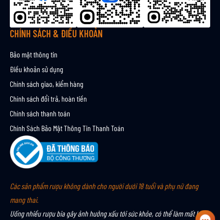
i
n
CHÍNH SÁCH & ĐIỀU KHOẢN
Bảo mật thông tin
Điều khoản sử dụng
Chính sách giao, kiểm hàng
Chính sách đổi trả, hoàn tiền
Chính sách thanh toán
Chính Sách Bảo Mật Thông Tin Thanh Toán
Các sản phẩm rượu không dành cho người dưới 18 tuổi và phụ nữ đang
mang thai.
Uống nhiều rượu bia gây ảnh hưởng xấu tới sức khỏe, có thể làm mất khả