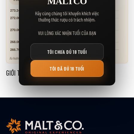
MALTCO
Hãy cùng chúng tôi khuyến khích việc
thưởng thức rượu có trách nhiệm.
VUI LÒNG XÁC NHẬN TUỔI CỦA BẠN
TÔI CHƯA ĐỦ 18 TUỔI
Xu hướng tham khảo - neo theo các mốc giá niêm yết.
TÔI ĐÃ ĐỦ 18 TUỔI
GIỚI THIỆU