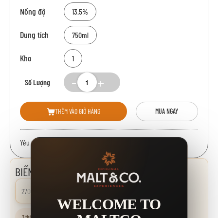
Nồng độ
13.5%
Dung tích
750ml
Kho
1
Số Lượng
THÊM VÀO GIỎ HÀNG
MUA NGAY
Yêu thích:
BIẾN ĐỘNG GIÁ
270.000 đ
0.00%
WELCOME TO
3 tháng
6 tháng
1 năm