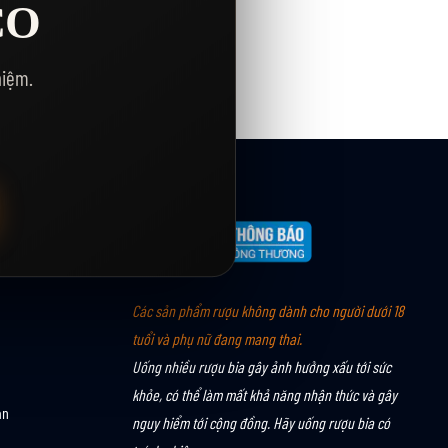
CO
hiệm.
Các sản phẩm rượu không dành cho người dưới 18
tuổi và phụ nữ đang mang thai.
Uống nhiều rượu bia gây ảnh hưởng xấu tới sức
khỏe, có thể làm mất khả năng nhận thức và gây
án
nguy hiểm tới cộng đồng. Hãy uống rượu bia có