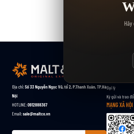
W
Hãy 
VỀ CHÚNG TÔ
Giới thiệu
Địa chỉ:
Số 33 Nguyễn Ngọc Vũ, tổ 2, P.Thanh Xuân, TP.Hà
Đại lý
Nội
Ký gửi và trao đổ
MẠNG XÃ HỘI
HOTLINE:
0912888367
Email:
sale@maltco.vn
Đ