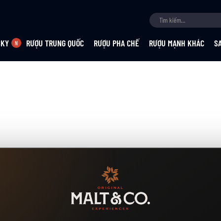
SKY
RƯỢU TRUNG QUỐC
RƯỢU PHA CHẾ
RƯỢU MẠNH KHÁC
S