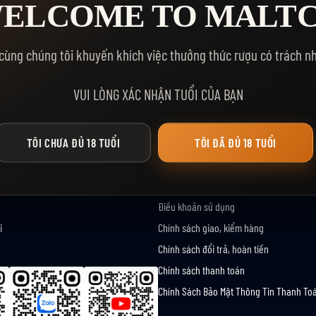
ELCOME TO MALT
cùng chúng tôi khuyến khích việc thưởng thức rượu có trách n
VUI LÒNG XÁC NHẬN TUỔI CỦA BẠN
TÔI CHƯA ĐỦ 18 TUỔI
TÔI ĐÃ ĐỦ 18 TUỔI
I
CHÍNH SÁCH & ĐIỀU KHOẢN
Bảo mật thông tin
Điều khoản sử dụng
i
Chính sách giao, kiểm hàng
Chính sách đổi trả, hoàn tiền
Chính sách thanh toán
Chính Sách Bảo Mật Thông Tin Thanh To