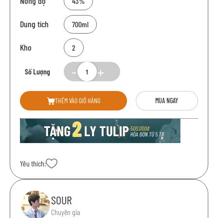
Nồng độ
43%
Dung tích
700ml
Kho
2
Số Lượng
THÊM VÀO GIỎ HÀNG
MUA NGAY
Yêu thích:
SOUR
Chuyên gia