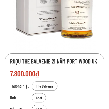
Chuyển
RƯỢU THE BALVENIE 21 NĂM PORT WOOD UK
đến
phần
7.800.000₫
đầu
của
thư
Thương hiệu
The Balvenie
viện
hình
Unit
Chai
ảnh