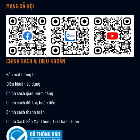
ậ
MẠNG XÃ HỘI
n
b
ả
n
t
i
n
CHÍNH SÁCH & ĐIỀU KHOẢN
Bảo mật thông tin
Điều khoản sử dụng
Chính sách giao, kiểm hàng
Chính sách đổi trả, hoàn tiền
Chính sách thanh toán
Chính Sách Bảo Mật Thông Tin Thanh Toán