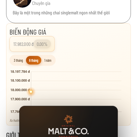
Chuyên gia
Đây là một trong những chai singlemalt ngon nhất thế giới
BIẾN ĐỘNG GIÁ
17.982.000 đ
0.00%
3 tháng
6 tháng
1 năm
Xu hướng tham khảo - neo theo các mốc giá niêm yết.
GIỚI THIỆU