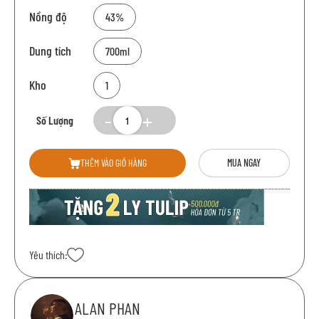
Nồng độ
43%
Dung tích
700ml
Kho
1
Số Lượng
THÊM VÀO GIỎ HÀNG
MUA NGAY
Yêu thích:
ALAN PHAN