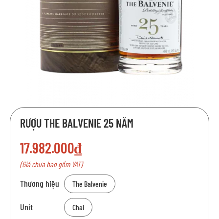
Chuyển
RƯỢU THE BALVENIE 25 NĂM
đến
phần
17.982.000₫
đầu
của
(Giá chưa bao gồm VAT)
thư
viện
Thương hiệu
The Balvenie
hình
ảnh
Unit
Chai