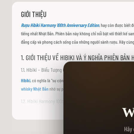
viện
hình
GIỚI THIỆU
ảnh
Rượu Hibiki Harmony 100th Anniversary Edition
, hay còn được biết đ
tiếng nhất Nhật Bản. Phiên bản này không chỉ nổi bật với thiết kế sa
đẳng cấp và phong cách sống của những người sành rượu. Hãy cùng 
1. GIỚI THIỆU VỀ HIBIKI VÀ Ý NGHĨA PHIÊN BẢ
1.1. Hibiki – Biểu Tượng Của Suntory Và Nghệ Thuật Whisky Nh
Hibiki
, có nghĩa là "sự cộng hưởng" trong tiếng Nhật, là thương hiệu
whisky Nhật Bản
nhờ sự pha trộn tuyệt vời giữa các loại rượu whisk
1.2. Hibiki Harmony 100th Anniversary Edition – Dấu Ấn Kỷ Ni
W
Hibiki Harmony 100th Anniversary Edition là một phiên bản giới hạn,
trưng cho “Cầu Tình” - một biểu tượng cầu nối các nền văn hóa và ti
Hãy 
những người yêu whisky Nhật Bản.