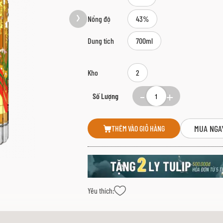
Nồng độ
43%
Dung tích
700ml
Kho
2
Số Lượng
MUA NGA
THÊM VÀO GIỎ HÀNG
Yêu thích: