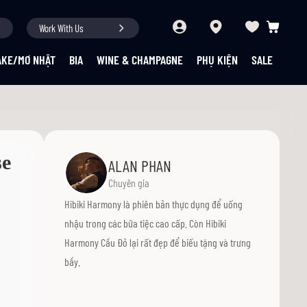
Work With Us
Giỏ hàng củ
AKE/MƠ NHẬT
BIA
WINE & CHAMPAGNE
PHỤ KIỆN
SALE
se
ALAN PHAN
Chuyên gia
Hibiki Harmony là phiên bản thực dụng để uống
nhậu trong các bữa tiệc cao cấp. Còn Hibiki
Harmony Cầu Đỏ lại rất đẹp để biếu tặng và trưng
bầy.