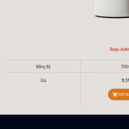
Rượu Ault
Nồng độ
700
Giá
11.1
THÊM VÀ
2.2. Hương Vị Tinh Tế Và Phức Hợp
Hibiki Harmony 100th Anniversary Edition là sự kết hợp tinh tế của n
Sự hòa quyện này tạo ra một loại whisky cân bằng, với các tầng hươ
Hương đầu: Hương thơm của hoa đào, mật ong và chút hương cam ch