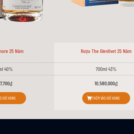
more 25 Năm
Rượu The Glenlivet 25 Năm
ml 40%
700ml 43%
77.700₫
10.580.000₫
O GIỎ HÀNG
THÊM VÀO GIỎ HÀNG
hiều loại
rượu whisky
mạch nha và whisky lúa mạch đến từ hai nhà máy chưng cất
ng vị đặc trưng:
ín tạo cảm giác nhẹ nhàng và tươi mát, đánh thức các giác quan.