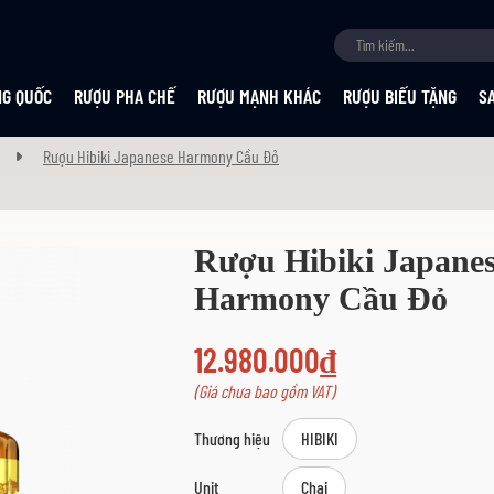
NG QUỐC
RƯỢU PHA CHẾ
RƯỢU MẠNH KHÁC
RƯỢU BIẾU TẶNG
S
Rượu Hibiki Japanese Harmony Cầu Đỏ
Rượu Hibiki Japane
Harmony Cầu Đỏ
12.980.000₫
(Giá chưa bao gồm VAT)
Thương hiệu
HIBIKI
Unit
Chai