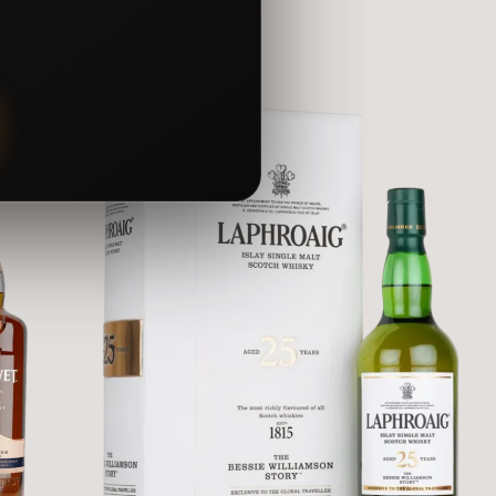
ữa nhiều loại whisky khác nhau từ nhà máy chưng cất Suntory, loại
ự hòa hợp trong văn hóa Nhật Bản. Đây cũng là biểu tượng của mối
trưng cho 24 tiết khí của Nhật Bản, tạo ra một sản phẩm đậm chất