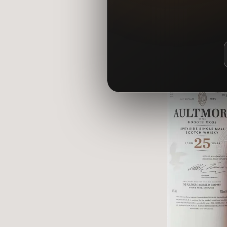
2. ĐẶC ĐIỂM NỔI BẬT CỦA HIBIKI HARMONY CẦU
Hibiki Harmony 100th Anniversary Edition không chỉ ấn tượng bởi vẻ 
rượu này sở hữu hương vị phong phú, nhẹ nhàng và vô cùng hài hòa.
2.1. Thiết Kế Độc Đáo Và Ý Nghĩa Biểu Tượng Cầu Đỏ
Chiếc cầu đỏ trên thân chai Hibiki Harmony 100th Anniversary Editi
quan hệ chặt chẽ và bền vững giữa Suntory với người yêu rượu trên t
nghệ thuật và truyền thống.