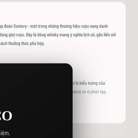
tập đoàn Suntory - một trong những thương hiệu rượu vang danh
từng giọt rượu. Đây là dòng whisky mang ý nghĩa lịch sử, gắn liền với
cách thưởng thức phù hợp.
t lần đầu tiên vào năm 1989, Hibiki được coi là biểu tượng của
ống và sự đổi mới, thể hiện qua từng lớp hương và vị phức tạp.
CO
kế tinh tế với hình ảnh chiếc cầu đỏ nổi bật trên thân chai, tượng
ác phẩm nghệ thuật đẹp mắt và là điểm nhấn trong bộ sưu tập rượu của
hiệm.