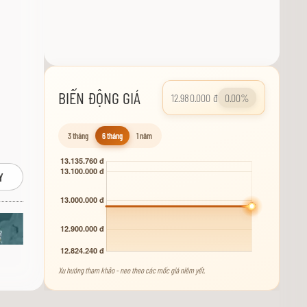
BIẾN ĐỘNG GIÁ
12.980.000 đ
0.00%
3 tháng
6 tháng
1 năm
Y
Xu hướng tham khảo - neo theo các mốc giá niêm yết.