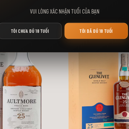
GỢI Ý DÀNH CHO BẠN
 ĐỎ
VUI LÒNG XÁC NHẬN TUỔI CỦA BẠN
ngoài, mà còn bởi chất lượng tuyệt hảo của nó. Với quá trình pha trộn kỳ công gi
TÔI CHƯA ĐỦ 18 TUỔI
TÔI ĐÃ ĐỦ 18 TUỔI
on không chỉ là biểu tượng của sự gắn kết mà còn thể hiện tinh thần "wa" (和) - s
oàn thế giới trong suốt 100 năm qua. Thiết kế này kết hợp với 24 mặt cắt tượng 