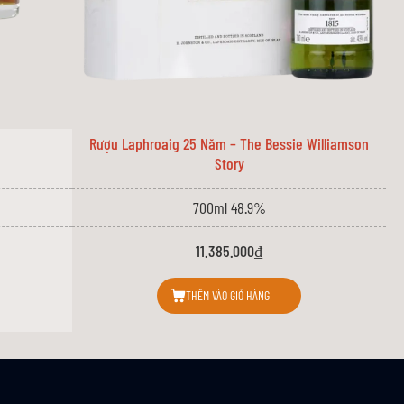
Rượu Laphroaig 25 Năm – The Bessie Williamson
Story
700ml 48.9%
11.385.000₫
THÊM VÀO GIỎ HÀNG
 Yamazaki và Hakushu, và từ nhà máy chưng cất chưng cất Chita.