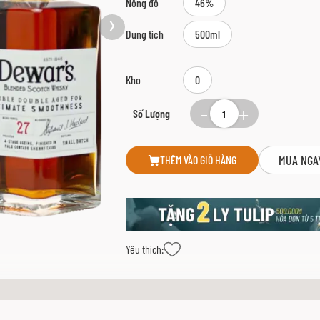
Nồng độ
46%
Dung tích
500ml
Kho
0
Số Lượng
MUA NGA
THÊM VÀO GIỎ HÀNG
Yêu thích: