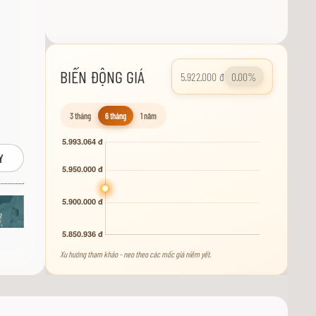
BIẾN ĐỘNG GIÁ
5.922.000 đ
0.00%
3 tháng
6 tháng
1 năm
Y
Xu hướng tham khảo - neo theo các mốc giá niêm yết.