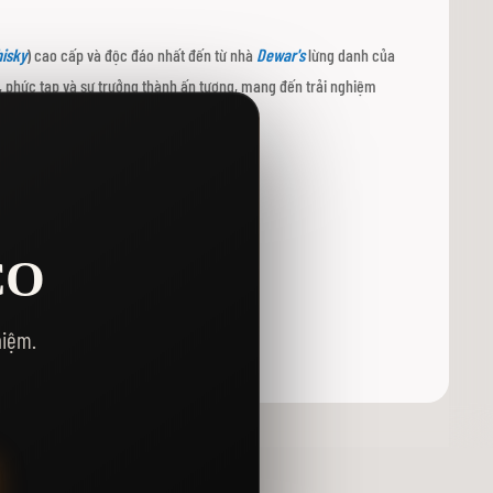
isky
) cao cấp và độc đáo nhất đến từ nhà
Dewar's
lừng danh của
ế, phức tạp và sự trưởng thành ấn tượng, mang đến trải nghiệm
o gồm:
CO
otland sẽ được pha trộn theo tỷ lệ bí mật.
hảo nhất.
hiệm.
loroso quý hiếm ít nhất 12 năm.
mại và tinh tế hương vị whisky.