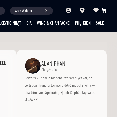
Work With Us
Giỏ hàng củ
AKE/MƠ NHẬT
BIA
WINE & CHAMPAGNE
PHỤ KIỆN
SALE
ăm
ALAN PHAN
Chuyên gia
Dewar's 27 Năm là một chai whisky tuyệt vời. Nó
có tất cả những gì tôi mong đợi ở một chai whisky
pha trộn cao cấp: hương vị tinh tế, phức tạp và dư
vị kéo dài