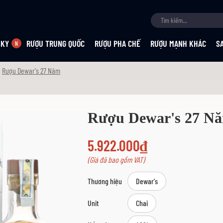
SKY
RƯỢU TRUNG QUỐC
RƯỢU PHA CHẾ
RƯỢU MẠNH KHÁC
S
Rượu Dewar's 27 Năm
Rượu Dewar's 27 N
5.922.000₫
(Giá đã bao gồm VAT)
Thương hiệu
Dewar's
Unit
Chai