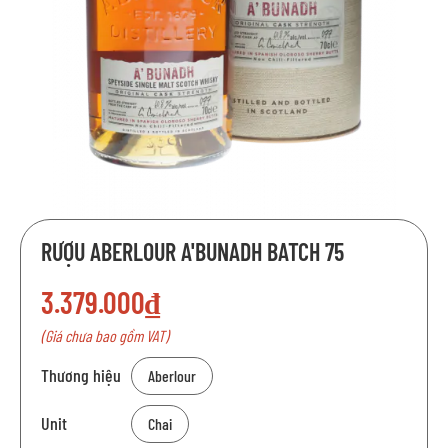
Chuyển
RƯỢU ABERLOUR A'BUNADH BATCH 75
đến
phần
3.379.000₫
đầu
của
(Giá chưa bao gồm VAT)
thư
viện
Thương hiệu
Aberlour
hình
ảnh
Unit
Chai