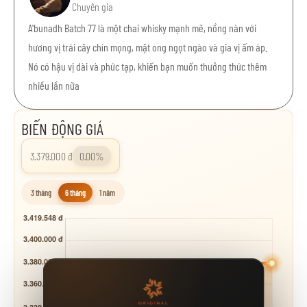
Chuyên gia
A'bunadh Batch 77 là một chai whisky mạnh mẽ, nồng nàn với
hương vị trái cây chín mọng, mật ong ngọt ngào và gia vị ấm áp.
Nó có hậu vị dài và phức tạp, khiến bạn muốn thưởng thức thêm
nhiều lần nữa
BIẾN ĐỘNG GIÁ
3.379.000 đ
0.00%
3 tháng
6 tháng
1 năm