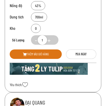
Nồng độ
43%
Dung tích
700ml
Kho
0
Số Lượng
THÊM VÀO GIỎ HÀNG
MUA NGAY
Yêu thích:
ĐẠI QUANG