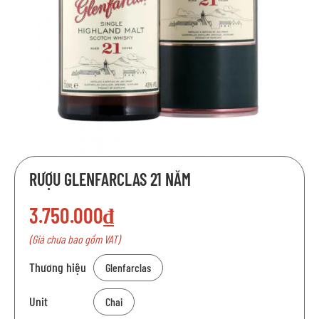
Chuyển
RƯỢU GLENFARCLAS 21 NĂM
đến
phần
3.750.000₫
đầu
của
(Giá chưa bao gồm VAT)
thư
viện
Thương hiệu
Glenfarclas
hình
ảnh
Unit
Chai