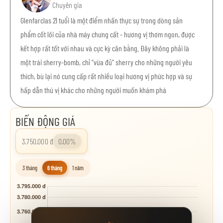
Chuyên gia
Glenfarclas 21 tuổi là một điểm nhấn thực sự trong dòng sản
phẩm cốt lõi của nhà máy chưng cất - hương vị thơm ngon, được
kết hợp rất tốt với nhau và cực kỳ cân bằng. Đây không phải là
một trái sherry-bomb, chỉ "vừa đủ" sherry cho những người yêu
thích, bù lại nó cung cấp rất nhiều loại hương vị phức hợp và sự
hấp dẫn thú vị khác cho những người muốn khám phá
BIẾN ĐỘNG GIÁ
3.750.000 đ
0.00%
3 tháng
6 tháng
1 năm