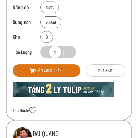
Nồng độ
43%
Dung tích
700ml
Kho
0
Số Lượng
THÊM VÀO GIỎ HÀNG
MUA NGAY
Yêu thích:
ĐẠI QUANG