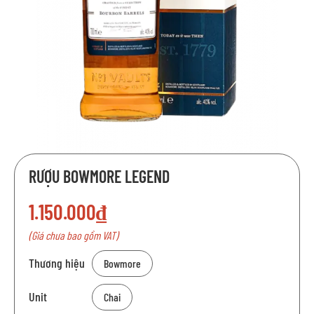
Chuyển
RƯỢU BOWMORE LEGEND
đến
phần
1.150.000₫
đầu
của
(Giá chưa bao gồm VAT)
thư
viện
Thương hiệu
Bowmore
hình
ảnh
Unit
Chai