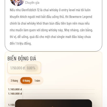
Chuyên gia
Nếu như Glenfiddich 12 là chai whisky ở entry level mà tôi luôn
khuyến khích người mới bắt đầu uống thử, thì Bowmore Legend
chính là chai whisky khói than bùn đầu tiên bạn nên mua nếu
như muốn làm quen với dòng whisky này. Nhẹ nhàng, cân bằng,
thi vị, dễ uống, quá đủ cho một chai single malt đảo Islay chưa
đến 1 triệu đồng.
BIẾN ĐỘNG GIÁ
1.150.000 đ
0.00%
3 tháng
6 tháng
1 năm