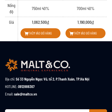
Nồng
750ml 40%
700ml 40%
độ
Giá
1.062.500₫
1.190.000₫
THÊM VÀO GIỎ HÀNG
THÊM VÀO GIỎ HÀNG
Địa chỉ:
Số 33 Nguyễn Ngọc Vũ, tổ 2, P.Thanh Xuân, TP.Hà Nội
HOTLINE:
0912888367
Email:
sale@maltco.vn
Đ