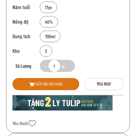
Năm tuổi
17yo
Nồng độ
40%
Dung tích
700ml
Kho
2
Số Lượng
THÊM VÀO GIỎ HÀNG
MUA NGAY
Yêu thích: