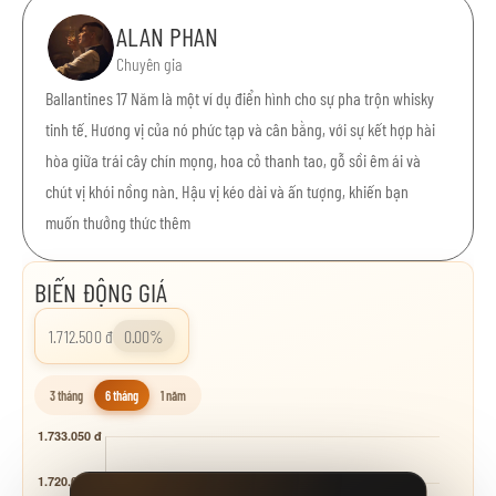
ALAN PHAN
Chuyên gia
Ballantines 17 Năm là một ví dụ điển hình cho sự pha trộn whisky
tinh tế. Hương vị của nó phức tạp và cân bằng, với sự kết hợp hài
hòa giữa trái cây chín mọng, hoa cỏ thanh tao, gỗ sồi êm ái và
chút vị khói nồng nàn. Hậu vị kéo dài và ấn tượng, khiến bạn
muốn thưởng thức thêm
BIẾN ĐỘNG GIÁ
1.712.500 đ
0.00%
3 tháng
6 tháng
1 năm