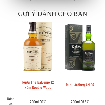
giọt rượu.
GỢI Ý DÀNH CHO BẠN
RƯỢU ABERLOUR 12 NĂM: BẢN HÒA CA HƯƠNG VỊ
TINH TẾ
1. Mũi Hương:
Hương trái cây chín mọng: Mở đầu bằng hương cam chín mọng, táo vàng,
lê chín và nho khô, như một bản giao hưởng tươi mát và đầy tinh tế đánh
thức mọi giác quan.
Gợi ý mật ong ngọt ngào: Khi khám phá sâu hơn, ta sẽ nhận ra sự hiện
diện của mật ong Manuka, mang đến vị ngọt thanh và tinh tế, len lỏi qua
hương trái cây và tạo nên chiều sâu cho hương vị.
Gỗ sồi êm ái: Nốt hương gỗ sồi rang nhẹ nhàng len lỏi, mang theo hương
Rượu The Balvenie 12
vani, sô cô la đen và gia vị ấm áp, tạo nên sự cân bằng hoàn hảo giữa
Rượu Ardbeg AN OA
Năm Double Wood
hương vị trái cây, mật ong và gỗ sồi.
Nồng
2. Vị:
700ml 40%
700ml 46.6%
độ