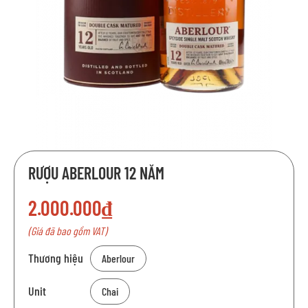
Chuyển
RƯỢU ABERLOUR 12 NĂM
đến
phần
2.000.000₫
đầu
của
(Giá đã bao gồm VAT)
thư
viện
Thương hiệu
Aberlour
hình
ảnh
Unit
Chai