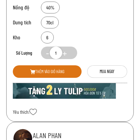
Nồng độ
40%
Dung tích
70cl
Kho
6
Số Lượng
THÊM VÀO GIỎ HÀNG
MUA NGAY
Yêu thích:
ALAN PHAN