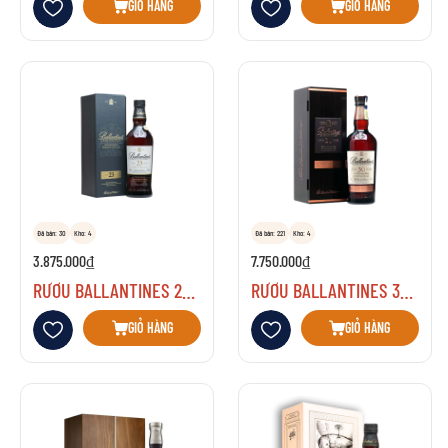
GIỎ HÀNG
GIỎ HÀNG
Đã bán: 30
Kho: 4
Đã bán: 221
Kho: 4
3.875.000₫
7.750.000₫
RƯỢU BALLANTINES 23 NĂM
RƯỢU BALLANTINES 30 NĂM
Thêm vào danh sách yêu thích
Thêm vào danh sách yêu thích
GIỎ HÀNG
GIỎ HÀNG