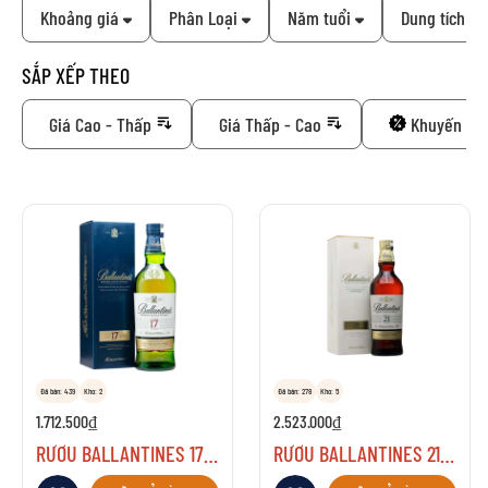
Khoảng giá
Phân Loại
Năm tuổi
Dung tích
SẮP XẾP THEO
Giá Cao - Thấp
Giá Thấp - Cao
Khuyến mã
Đã bán: 439
Kho: 2
Đã bán: 278
Kho: 5
1.712.500₫
2.523.000₫
RƯỢU BALLANTINES 17 NĂM
RƯỢU BALLANTINES 21 NĂM
Thêm vào danh sách yêu thích
Thêm vào danh sách yêu thích