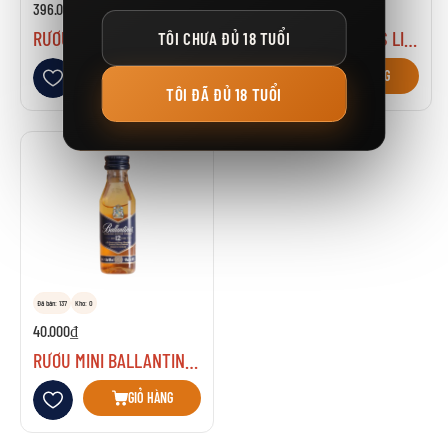
396.000₫
3.475.000₫
RƯỢU BALLANTINES FINEST 70CL
RƯỢU BALLANTINES LIMITED
TÔI CHƯA ĐỦ 18 TUỔI
Thêm vào danh sách yêu thích
Thêm vào danh sách yêu thích
GIỎ HÀNG
GIỎ HÀNG
TÔI ĐÃ ĐỦ 18 TUỔI
Đã bán: 137
Kho: 0
40.000₫
RƯỢU MINI BALLANTINES 12 NĂM
Thêm vào danh sách yêu thích
GIỎ HÀNG