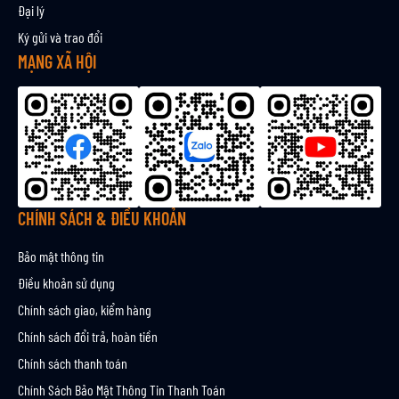
Đại lý
n
Ký gửi và trao đổi
h
ậ
MẠNG XÃ HỘI
n
b
ả
n
t
i
n
CHÍNH SÁCH & ĐIỀU KHOẢN
Bảo mật thông tin
Điều khoản sử dụng
Chính sách giao, kiểm hàng
Chính sách đổi trả, hoàn tiền
Chính sách thanh toán
Chính Sách Bảo Mật Thông Tin Thanh Toán