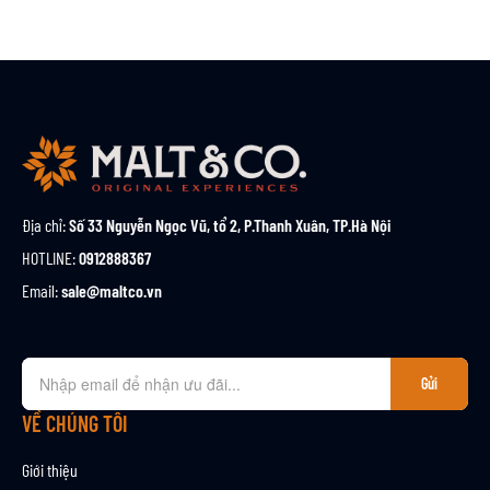
Địa chỉ:
Số 33 Nguyễn Ngọc Vũ, tổ 2, P.Thanh Xuân, TP.Hà Nội
HOTLINE:
0912888367
Email:
sale@maltco.vn
Đ
Gửi
ă
n
VỀ CHÚNG TÔI
g
k
Giới thiệu
ý