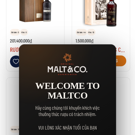
Đã bán: 0
Kho: 0
Đã bán: 44
Kho: 10
201.400.000₫
1.500.000₫
RƯỢU BALLANTINES 40 NĂM
RƯỢU BALLANTINES CHRISTMAS RESERVE
Thêm vào danh sách yêu thích
Thêm vào danh sách yêu thích
GIỎ HÀNG
GIỎ HÀNG
WELCOME TO
MALTCO
Hãy cùng chúng tôi khuyến khích việc
thưởng thức rượu có trách nhiệm.
VUI LÒNG XÁC NHẬN TUỔI CỦA BẠN
Đã bán: 1113
Kho: 43
Đã bán: 15
Kho: 0