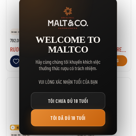
Đã bán: 22
Kho: 5
Đã bán: 29
Kho: 5
WELCOME TO
792.000₫
792.000₫
MALTCO
RƯỢU TAMNAVULIN PORT CASK EDITION
RƯỢU TAMNAVULIN RED WINE CASK EDITION
Thêm vào danh sách yêu thích
Thêm vào danh sách yêu thích
GIỎ HÀNG
GIỎ HÀNG
Hãy cùng chúng tôi khuyến khích việc
thưởng thức rượu có trách nhiệm.
VUI LÒNG XÁC NHẬN TUỔI CỦA BẠN
TÔI CHƯA ĐỦ 18 TUỔI
TÔI ĐÃ ĐỦ 18 TUỔI
BEST SELLER
Đã bán: 581
Kho: 40
Đã bán: 37
Kho: 0