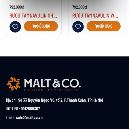
792.000₫
792.000₫
RƯỢU TAMNAVULIN SHERRY CASK EDITION
RƯỢU TAMNAVULIN WHITE WINE CASK EDITION
Thêm vào danh sách yêu thích
Thêm vào danh sách yêu thích
GIỎ HÀNG
GIỎ HÀNG
Địa chỉ:
Số 33 Nguyễn Ngọc Vũ, tổ 2, P.Thanh Xuân, TP.Hà Nội
HOTLINE:
0912888367
Email:
sale@maltco.vn