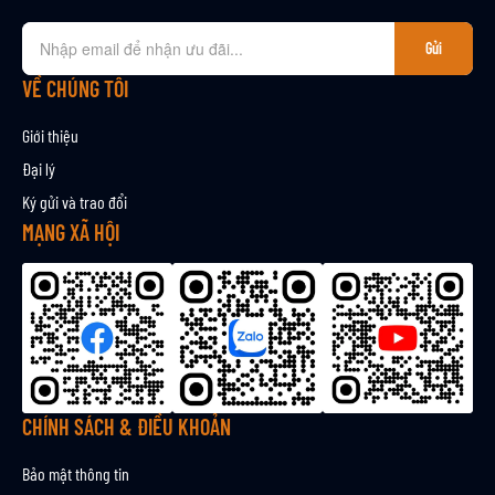
Đ
Gửi
ă
n
VỀ CHÚNG TÔI
g
k
Giới thiệu
ý
Đại lý
n
Ký gửi và trao đổi
h
ậ
MẠNG XÃ HỘI
n
b
ả
n
t
i
n
CHÍNH SÁCH & ĐIỀU KHOẢN
Bảo mật thông tin