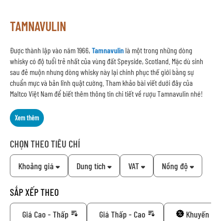
TAMNAVULIN
Được thành lập vào năm 1966,
Tamnavulin
là một trong những dòng
whisky có độ tuổi trẻ nhất của vùng đất Speyside, Scotland. Mặc dù sinh
sau đẻ muộn nhưng dòng whisky này lại chinh phục thế giới bằng sự
chuẩn mực và bản lĩnh quật cường. Tham khảo bài viết dưới đây của
Maltco Việt Nam để biết thêm thông tin chi tiết về rượu Tamnavulin nhé!
Xem thêm
CHỌN THEO TIÊU CHÍ
Khoảng giá
Dung tích
VAT
Nồng độ
SẮP XẾP THEO
Giá Cao - Thấp
Giá Thấp - Cao
Khuyến mã