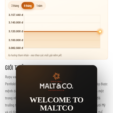
3 tháng
6 tháng
1 năm
Xu hướng tham khảo - neo theo các mốc giá niêm yết.
GIỚI THIỆU
Rượu vang Bin 389 là biểu hiện tinh túy của phong cách rượu vang
Penfolds đỏ. Được sản xuất lần đầu tiên vào năm 1960. Chai rượu này được
mệnh danh là ‘Người nghèo Man’s Grange’. Hoặc ‘Baby Grange’ và là một
trong những loại rượu vang đỏ tuyệt vời của Úc.Rượu vang Bin 389 đã
WELCOME TO
trưởng thành trong một sự kết hợp của những điểu mới của một người Mỹ
MALTCO
và cũ Grange và Bin 707 ủ trong 18 tháng. Những năm ngon nhất có thể