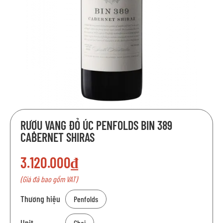
Chuyển
RƯỢU VANG ĐỎ ÚC PENFOLDS BIN 389
đến
CABERNET SHIRAS
phần
đầu
của
3.120.000₫
thư
(Giá đã bao gồm VAT)
viện
hình
Thương hiệu
Penfolds
ảnh
Unit
Chai