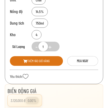
Nồng độ
14.5%
Dung tích
750ml
Kho
4
Số Lượng
THÊM VÀO GIỎ HÀNG
MUA NGAY
Yêu thích:
BIẾN ĐỘNG GIÁ
3.120.000 đ
0.00%