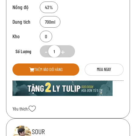
Nồng độ
43%
Dung tích
700ml
Kho
0
Số Lượng
THÊM VÀO GIỎ HÀNG
MUA NGAY
Yêu thích:
SOUR