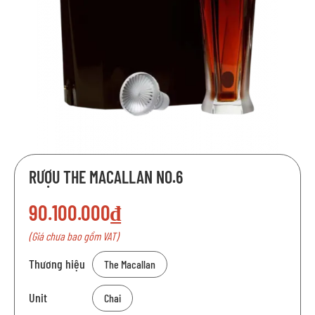
Chuyển
RƯỢU THE MACALLAN NO.6
đến
phần
90.100.000₫
đầu
của
(Giá chưa bao gồm VAT)
thư
viện
Thương hiệu
The Macallan
hình
ảnh
Unit
Chai