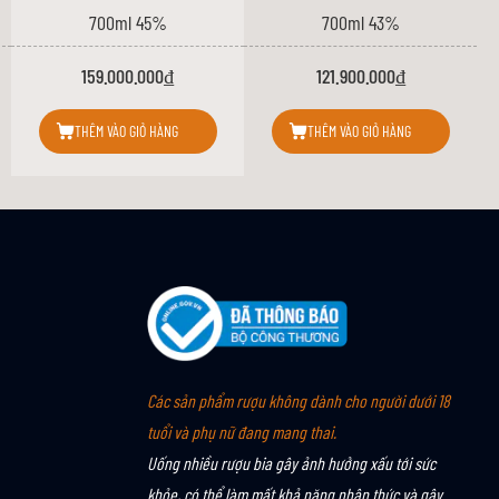
ại thùng gỗ sồi sherry đặc biệt đã mang đến cho chai rượu này sự
700ml 45%
700ml 43%
159.000.000₫
121.900.000₫
THÊM VÀO GIỎ HÀNG
THÊM VÀO GIỎ HÀNG
c và kích thích vị giác.
o hưởng hoàn hảo cho vòm miệng.
Các sản phẩm rượu không dành cho người dưới 18
tuổi và phụ nữ đang mang thai.
Uống nhiều rượu bia gây ảnh hưởng xấu tới sức
khỏe, có thể làm mất khả năng nhận thức và gây