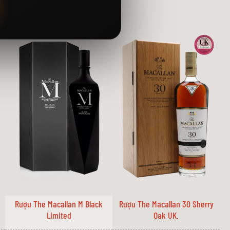
ng, gia vị đến vị ngọt ngào, êm ái và chút hương gỗ sồi tinh tế.
ng thức.
thể hiện qua hương vị sâu lắng, phong phú và lâu lưu luyến.
Rượu The Macallan M Black
Rượu The Macallan 30 Sherry
Limited
Oak UK.