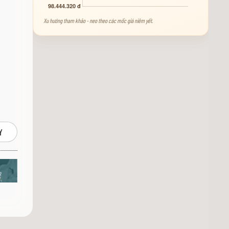
Xu hướng tham khảo - neo theo các mốc giá niêm yết.
Y