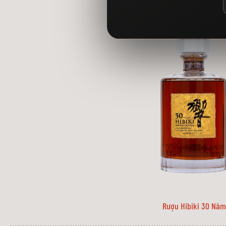
Rượu The Macallan 30 Double Cask
được ủ trong hai loại thùng gỗ sồ
Thùng gỗ sồi sherry châu Âu:
Nguồn gốc: Gỗ sồi châu Âu được lấy từ các khu rừng Pháp và Tây Ba
Đặc điểm: Thùng gỗ sồi sherry châu Âu mang đến hương vị trái cây k
Ảnh hưởng: Loại thùng này góp phần tạo nên sự phức tạp và tinh tế 
Thùng gỗ sồi sherry Mỹ:
Nguồn gốc: Gỗ sồi Mỹ được lấy từ các khu rừng Hoa Kỳ.
Đặc điểm: Thùng gỗ sồi sherry Mỹ mang đến hương vị ngọt ngào, êm á
Ảnh hưởng: Loại thùng này giúp tạo nên sự cân bằng và êm mượt ch
Sự Kết Hợp Hoàn Hảo:
Sự kết hợp hoàn hảo giữa hai loại thùng gỗ sồi sherry đặc biệt này
Sự phức tạp: Hương vị của Macallan 30 Double Cask phức tạp và tinh t
Sự cân bằng: Hương vị của Macallan 30 Double Cask cân bằng và êm m
Sự trưởng thành: Ủ trong hai loại thùng gỗ sồi sherry đặc biệt ít n
Rượu Hibiki 30 Năm
Kết Luận: