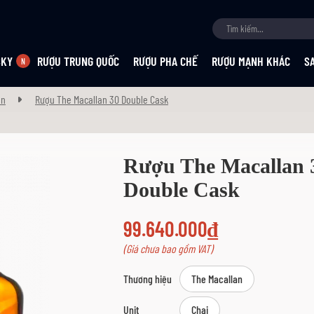
SKY
RƯỢU TRUNG QUỐC
RƯỢU PHA CHẾ
RƯỢU MẠNH KHÁC
S
an
Rượu The Macallan 30 Double Cask
Rượu The Macallan 
Double Cask
99.640.000₫
(Giá chưa bao gồm VAT)
Thương hiệu
The Macallan
Unit
Chai