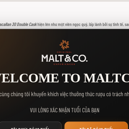
callan 30 Double Cask
hiện lên như một viên ngọc quý, lấp lánh bởi sự tinh tế, s
hiệm thưởng thức độc đáo, ghi dấu ấn sâu sắc trong lòng những người sành rượu
uble Cask
ELCOME TO MALT
n 30 Double Cask, thùng gỗ sồi đóng vai trò quan trọng:
cùng chúng tôi khuyến khích việc thưởng thức rượu có trách n
rình ủ, ngăn chặn sự xâm nhập của vi khuẩn và oxy hóa.
 tạo nên màu sắc, hương vị và độ mịn cho rượu.
XEM THÊM
VUI LÒNG XÁC NHẬN TUỔI CỦA BẠN