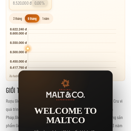
8.520.000 đ
0.00%
3 tháng
6 tháng
1 năm
Xu hướng tham khảo - neo theo các mốc giá niêm yết.
GIỚI THIỆU
Rượu Glenfiddich Grand Cru 23 năm. Sở dĩ nó được đặt tên là Grand Cru vì
WELCOME TO
quá trình trưởng thành một phần trong thùng rượu vang Cuvée của
Pháp.Glenfiddich Grand Cru 23 Year là sản phẩm đầu tiên trong dòng sản
MALTCO
phẩm Grand được phát hành bởi thương hiệu. Single malt ủ trong 23 năm