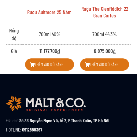
Rượu The Glenfiddich 22
Rượu Aultmore 25 Năm
Gran Cortes
Nồng
700ml 40%
700ml 44.3%
độ
Giá
11.177.700₫
6.875.000₫
THÊM VÀO GIỎ HÀNG
THÊM VÀO GIỎ HÀNG
Địa chỉ:
Số 33 Nguyễn Ngọc Vũ, tổ 2, P.Thanh Xuân, TP.Hà Nội
HOTLINE:
0912888367