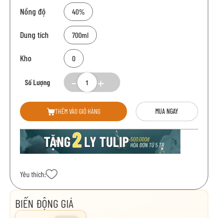
Nồng độ
40%
Dung tích
700ml
Kho
0
Số Lượng
THÊM VÀO GIỎ HÀNG
MUA NGAY
Yêu thích:
BIẾN ĐỘNG GIÁ