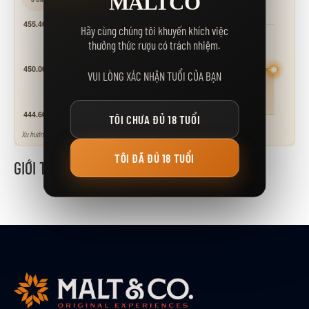
MALTCO
Hãy cùng chúng tôi khuyến khích việc
thưởng thức rượu có trách nhiệm.
VUI LÒNG XÁC NHẬN TUỔI CỦA BẠN
TÔI CHƯA ĐỦ 18 TUỔI
Xu hướng tham khảo - neo theo các mốc giá niêm yết.
TÔI ĐÃ ĐỦ 18 TUỔI
GIỚI THIỆU