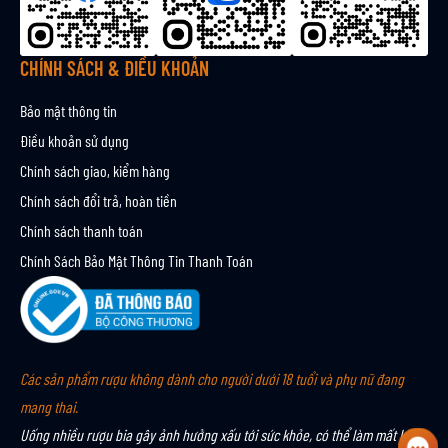
i
n
CHÍNH SÁCH & ĐIỀU KHOẢN
Bảo mật thông tin
Điều khoản sử dụng
Chính sách giao, kiểm hàng
Chính sách đổi trả, hoàn tiền
Chính sách thanh toán
Chính Sách Bảo Mật Thông Tin Thanh Toán
Các sản phẩm rượu không dành cho người dưới 18 tuổi và phụ nữ đang
mang thai.
Uống nhiều rượu bia gây ảnh hưởng xấu tới sức khỏe, có thể làm mất khả