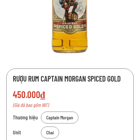
Chuyển
RƯỢU RUM CAPTAIN MORGAN SPICED GOLD
đến
phần
450.000₫
đầu
của
(Giá đã bao gồm VAT)
thư
viện
Thương hiệu
Captain Morgan
hình
ảnh
Unit
Chai