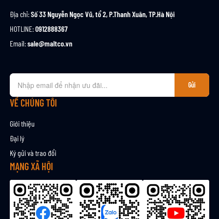
Địa chỉ:
Số 33 Nguyễn Ngọc Vũ, tổ 2, P.Thanh Xuân, TP.Hà Nội
HOTLINE:
0912888367
Email:
sale@maltco.vn
Đ
Gửi
ă
n
VỀ CHÚNG TÔI
g
k
Giới thiệu
ý
Đại lý
n
Ký gửi và trao đổi
h
ậ
MẠNG XÃ HỘI
n
b
ả
n
t