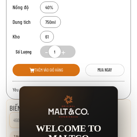
Nồng độ
40%
Dung tích
750ml
Kho
61
Số Lượng
THÊM VÀO GIỎ HÀNG
MUA NGAY
Yêu thích:
BIẾN ĐỘNG GIÁ
450.000 đ
0.00%
WELCOME TO
3 tháng
6 tháng
1 năm