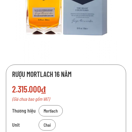
Chuyển
RƯỢU MORTLACH 16 NĂM
đến
phần
2.315.000₫
đầu
của
(Giá chưa bao gồm VAT)
thư
viện
Thương hiệu
Mortlach
hình
ảnh
Unit
Chai