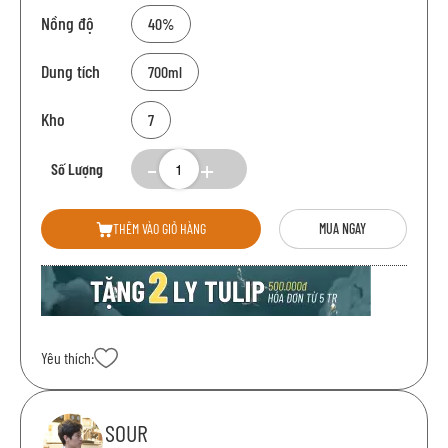
Nồng độ
40%
Dung tích
700ml
Kho
7
Số Lượng
THÊM VÀO GIỎ HÀNG
MUA NGAY
Yêu thích:
SOUR