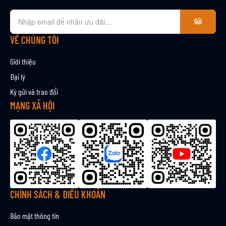
Đ
Gửi
ă
n
VỀ CHÚNG TÔI
g
k
Giới thiệu
ý
Đại lý
n
Ký gửi và trao đổi
h
ậ
MẠNG XÃ HỘI
n
b
ả
n
t
i
n
CHÍNH SÁCH & ĐIỀU KHOẢN
Bảo mật thông tin