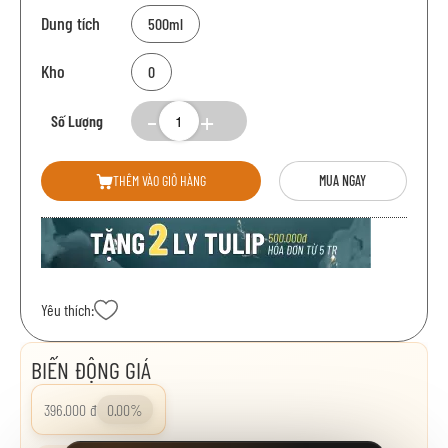
Dung tích
500ml
Kho
0
Số Lượng
THÊM VÀO GIỎ HÀNG
MUA NGAY
Yêu thích:
BIẾN ĐỘNG GIÁ
396.000 đ
0.00%