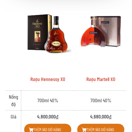
Chai Martell Cordon Bleu không phô trương nhưng đầy khí chất. Thiết kế
chai cao, cổ thon dài, nhãn xanh navy cổ điển phối cùng tem sáp và chữ ký
Édouard Martell – tất cả mang lại cảm giác trang trọng, đĩnh đạc như một
quý ông Pháp mặc tuxedo bước vào vũ hội.
Nút chai làm từ gỗ ép cao cấp, kết hợp cùng lớp seal sáp niêm phong,
không chỉ đảm bảo chất lượng bảo quản mà còn là tuyên ngôn thẩm mỹ
đậm tính “art de vivre”.
III. PHÂN TÍCH HƯƠNG VỊ: KHI COGNAC LÀ MỘT BẢN
GIAO HƯỞNG
Rượu Hennessy XO
Rượu Martell XO
Màu sắc:
Rượu có màu hổ phách đậm ánh đồng – một dấu hiệu của sự lão hóa lâu
Nồng
năm và sử dụng thùng gỗ sồi cao cấp.
700ml 40%
700ml 40%
độ
Hương thơm:
Cordon Bleu mở ra bằng tầng hương phức hợp: mứt cam, mận khô, gừng,
Giá
4.800.000₫
4.680.000₫
kèm theo chút quế và đinh hương. Kế đến là hoa violet, mật ong và sáp
THÊM VÀO GIỎ HÀNG
THÊM VÀO GIỎ HÀNG
ong – đặc trưng của eaux-de-vie vùng Borderies.