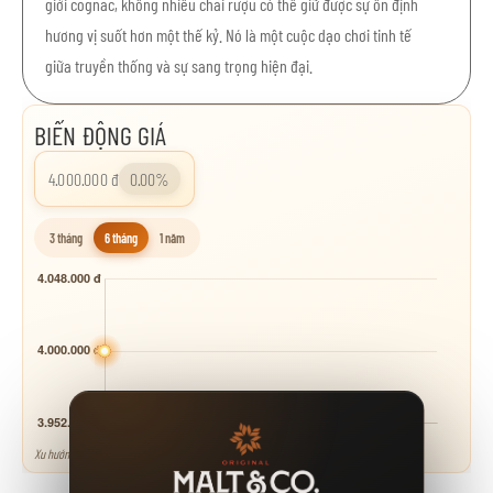
giới cognac, không nhiều chai rượu có thể giữ được sự ổn định
hương vị suốt hơn một thế kỷ. Nó là một cuộc dạo chơi tinh tế
giữa truyền thống và sự sang trọng hiện đại.
BIẾN ĐỘNG GIÁ
4.000.000 đ
0.00%
3 tháng
6 tháng
1 năm
Xu hướng tham khảo - neo theo các mốc giá niêm yết.