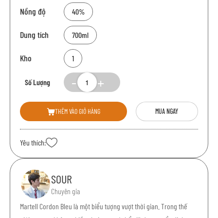
Nồng độ
40%
Dung tích
700ml
Kho
1
Số Lượng
THÊM VÀO GIỎ HÀNG
MUA NGAY
Yêu thích:
SOUR
Chuyên gia
Martell Cordon Bleu là một biểu tượng vượt thời gian. Trong thế