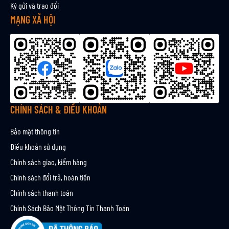
Ký gửi và trao đổi
h
ậ
MẠNG XÃ HỘI
n
b
ả
n
t
i
n
CHÍNH SÁCH & ĐIỀU KHOẢN
Bảo mật thông tin
Điều khoản sử dụng
Chính sách giao, kiểm hàng
Chính sách đổi trả, hoàn tiền
Chính sách thanh toán
Chính Sách Bảo Mật Thông Tin Thanh Toán