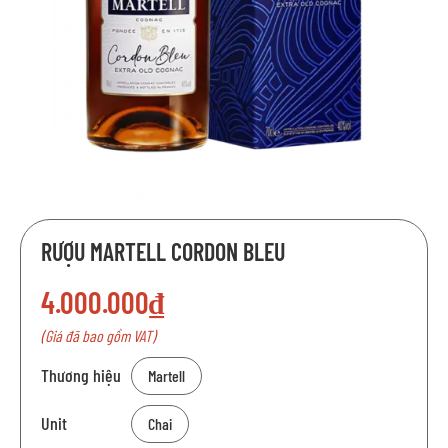
Chuyển
RƯỢU MARTELL CORDON BLEU
đến
phần
4.000.000₫
đầu
của
(Giá đã bao gồm VAT)
thư
viện
Thương hiệu
Martell
hình
ảnh
Unit
Chai