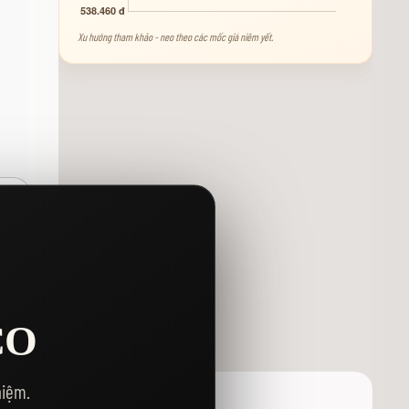
Xu hướng tham khảo - neo theo các mốc giá niêm yết.
Y
CO
hiệm.