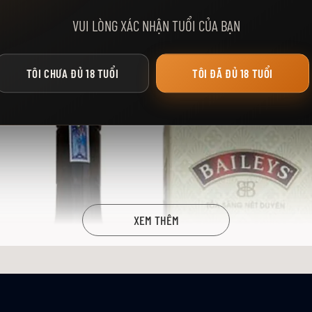
VUI LÒNG XÁC NHẬN TUỔI CỦA BẠN
h riêng cho phái đẹp. Với hương vị kem sữa ngọt ngào, chai rượu này đã được các 
TÔI CHƯA ĐỦ 18 TUỔI
TÔI ĐÃ ĐỦ 18 TUỔI
XEM THÊM