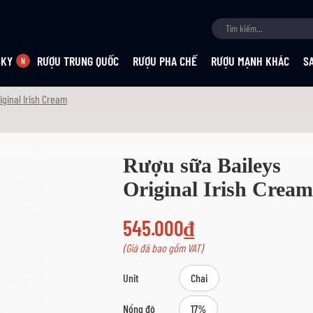
SKY
RƯỢU TRUNG QUỐC
RƯỢU PHA CHẾ
RƯỢU MẠNH KHÁC
S
iginal Irish Cream
Rượu sữa Baileys
Original Irish Cream
545.000₫
(Giá đã bao gồm VAT)
Unit
Chai
Nồng độ
17%