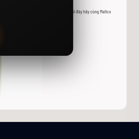
chị em hết sức ưa thích. Trong bài viết dưới đây hãy cùng Maltco