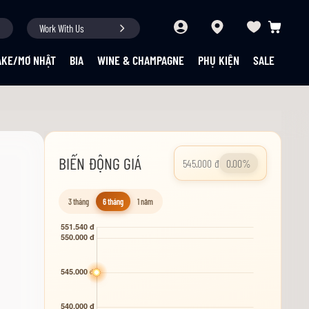
Work With Us
Giỏ hàng củ
AKE/MƠ NHẬT
BIA
WINE & CHAMPAGNE
PHỤ KIỆN
SALE
BIẾN ĐỘNG GIÁ
545.000 đ
0.00%
3 tháng
6 tháng
1 năm