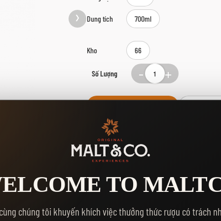
Dung tích
700ml
Kho
66
Số Lượng
MUA NGA
THÊM VÀO GIỎ HÀNG
Yêu thích:
ELCOME TO MALT
cùng chúng tôi khuyến khích việc thưởng thức rượu có trách n