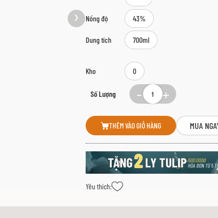
Nồng độ
43%
Dung tích
700ml
Kho
0
Số Lượng
MUA NGA
THÊM VÀO GIỎ HÀNG
Yêu thích: