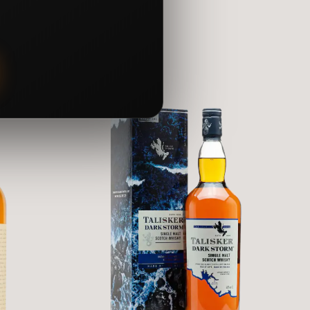
oshan Three Wood.
 cả những người mới bắt đầu thưởng thức whisky.
ng các loại cocktail.
 phần tạo nên hương vị phức tạp và tinh tế cho rượu:
 khô, mật ong và chút gia vị ấm áp.
 ngào nhất, mang đến hương vị mật ong, nho khô, vỏ cam và chút vị