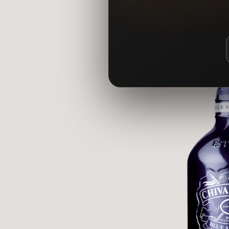
Kết thúc lâu dài: Hậu vị kéo dài với dư vị của sô cô la đen, gia vị ấm
CÁC ĐIỂM ĐỘC ĐÁO CỦA RƯỢU AUCHENTOSHAN
Quy trình chưng cất ba lần: Đây là điểm đặc trưng của Auchentoshan,
Sự kết hợp ba loại thùng gỗ: Ba loại thùng gỗ sồi khác nhau mang 
Dễ uống: So với các loại whisky mạch nha khác, Auchentoshan Thre
Sự linh hoạt: Auchentoshan Three Wood có thể thưởng thức theo nhiều
3 LOẠI THÙNG GỖ SỒI VÀ QUY TRÌNH Ủ 3 LẦN
1. Ba Loại Thùng Gỗ Sồi:
Sự độc đáo của
Auchentoshan Three Wood
đến từ việc được ủ trong
Thùng gỗ sồi Mỹ: Ủ rượu trong thùng gỗ sồi Mỹ mới mang đến hương vị
Thùng gỗ Oloroso Sherry Tây Ban Nha: Rượu được ủ tiếp trong thùng 
Thùng gỗ Pedro Ximénez Sherry Tây Ban Nha: Cuối cùng, rượu được h
ngọt thanh.