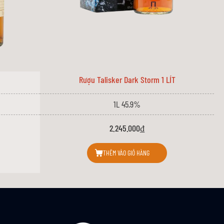
ị tinh tế, thanh tao cho rượu. Sau khi chưng cất, rượu được ủ trong
, vị ngọt ngào êm dịu, chút cay nhẹ từ gỗ sồi và hậu vị kéo dài, lưu
Rượu Talisker Dark Storm 1 LÍT
1L 45.9%
2.245.000₫
ky Scotland. Được thành lập vào năm 1823, Auchentoshan đã trải qua
THÊM VÀO GIỎ HÀNG
ười thưởng thức.
23, nhà máy được đổi tên thành Auchentoshan, lấy cảm hứng từ
trong thế kỷ 19 đến những thử thách của chiến tranh và khủng hoảng