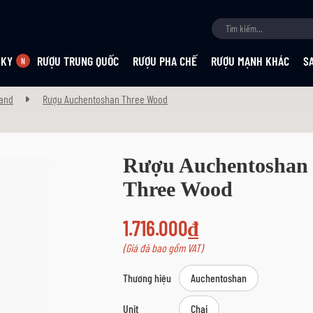
SKY
RƯỢU TRUNG QUỐC
RƯỢU PHA CHẾ
RƯỢU MẠNH KHÁC
S
and
Rượu Auchentoshan Three Wood
Rượu Auchentoshan
Three Wood
1.716.000₫
(Giá đã bao gồm VAT)
Thương hiệu
Auchentoshan
Unit
Chai