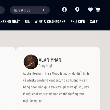
Work With Us
Giỏ hàng củ
AKE/MƠ NHẬT
BIA
WINE & CHAMPAGNE
PHỤ KIỆN
SALE
ALAN PHAN
Chuyên gia
Auchentoshan Three Wood là một ví dụ điển hình
về whisky Lowland xuất sắc. Nó có hương vị cân
bằng hoàn hảo giữa trái cây, gia vị và gỗ sồi. Đây
là một chai whisky mà bạn có thể thưởng thức
mọi lúc mọi nơi.