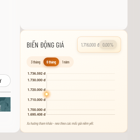
BIẾN ĐỘNG GIÁ
1.716.000 đ
0.00%
3 tháng
6 tháng
1 năm
Y
Xu hướng tham khảo - neo theo các mốc giá niêm yết.