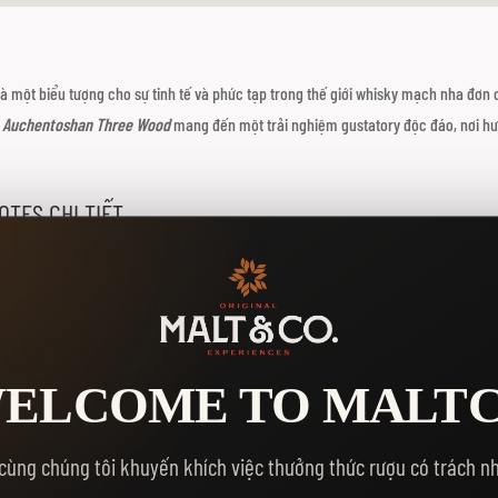
 là một biểu tượng cho sự tinh tế và phức tạp trong thế giới whisky mạch nha đơn 
Auchentoshan Three Wood
mang đến một trải nghiệm gustatory độc đáo, nơi hươ
TES CHI TIẾT
h và lê chín, hòa quyện cùng chút hương mật ong ngọt ngào.
 và sự phức tạp cho hương vị.
o nên sự cân bằng hoàn hảo.
ELCOME TO MALT
XEM THÊM
ng đến cảm giác sảng khoái và đầy sức sống.
cùng chúng tôi khuyến khích việc thưởng thức rượu có trách n
của trái cây khô, mật ong và vani, cùng chút cay nhẹ từ gỗ sồi.