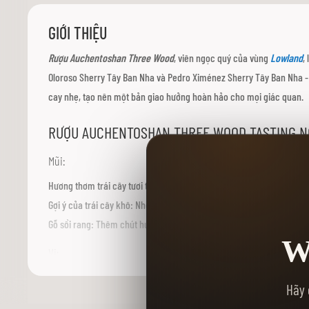
viện
hình
GIỚI THIỆU
ảnh
Rượu Auchentoshan Three Wood
, viên ngọc quý của vùng
Lowland
,
Oloroso Sherry Tây Ban Nha và Pedro Ximénez Sherry Tây Ban Nha -
cay nhẹ, tạo nên một bản giao hưởng hoàn hảo cho mọi giác quan.
RƯỢU AUCHENTOSHAN THREE WOOD TASTING NO
Mũi:
Hương thơm trái cây tươi tắn: Nổi bật là hương cam, chanh, táo xan
Gợi ý của trái cây khô: Nho khô, mận khô và mơ, mang đến chiều sâu
Gỗ sồi rang: Thêm chút hương vani, sô cô la đen và gia vị ấm áp, tạ
W
Vị:
Khởi đầu mượt mà: Vị trái cây tươi tắn bùng nổ trên vòm miệng, ma
Hãy 
Phát triển tinh tế: Hương vị dần dần chuyển biến, hé lộ sự ngọt ngào 