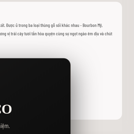
cất. Được ủ trong ba loại thùng gỗ sồi khác nhau - Bourbon Mỹ,
ng vị trái cây tươi tắn hòa quyện cùng sự ngọt ngào êm dịu và chút
CO
hiệm.