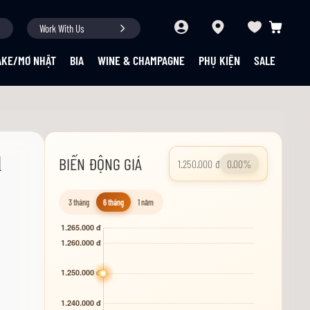
Work With Us
Giỏ hàng củ
AKE/MƠ NHẬT
BIA
WINE & CHAMPAGNE
PHỤ KIỆN
SALE
l
BIẾN ĐỘNG GIÁ
1.250.000 đ
0.00%
3 tháng
6 tháng
1 năm