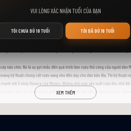
VUI LÒNG XÁC NHẬN TUỔI CỦA BẠN
ico. Mặc dù cùng làm từ cây Agave (cây Thùa) nhưng hương vị của Mezcal lại man
!
hay các vũ điệu sôi động. Mà đất nước này còn là quê hương của một loại rượu đ
TÔI CHƯA ĐỦ 18 TUỔI
TÔI ĐÃ ĐỦ 18 TUỔI
òng rượu này được tạo nên bởi cây thùa – Agave của người dân bản địa. Trải qua
à cây nấu chín. Nó là sự gợi nhắc đến quá trình làm rượu thủ công của người dân M
a mang kỹ thuật chưng cất rượu vang nho đến dạy cho dân bản địa. Thì kỹ thuật 
riển mạnh mẽ ở vùng Oaxaca của Mexico. Những nhà máy sản xuất rượu lớn, nhỏ 
gave khác nhau và phạm vi sản xuất cũng rộng hơn chủ yếu ở các bang như: Oaxa
XEM THÊM
Mexico. Loại rượu này thường xuất hiện trong những dịp lễ hội, ngày họp gia đình
i sành rượu trên thế giới.