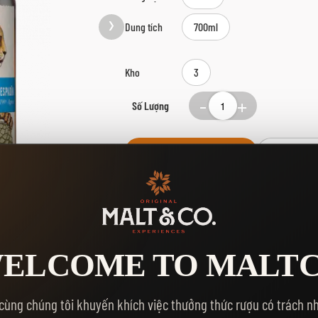
Dung tích
700ml
Kho
3
Số Lượng
MUA NGA
THÊM VÀO GIỎ HÀNG
Yêu thích:
ELCOME TO MALT
cùng chúng tôi khuyến khích việc thưởng thức rượu có trách n