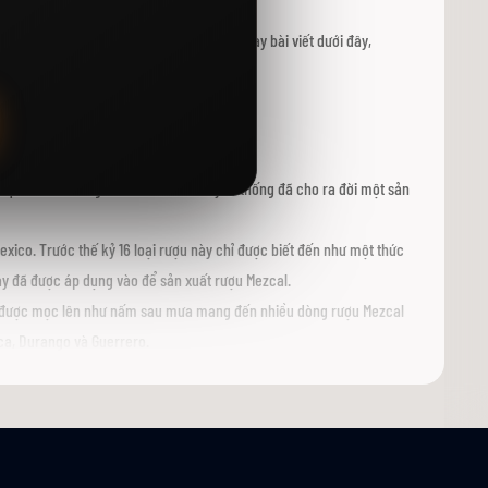
g hương vị khói đặc trưng. Tham khảo ngay bài viết dưới đây,
ặc biệt có tên là Mezcal.
 quá trình chưng cất và lên men truyền thống đã cho ra đời một sản
exico. Trước thế kỷ 16 loại rượu này chỉ được biết đến như một thức
này đã được áp dụng vào để sản xuất rượu Mezcal.
đã được mọc lên như nấm sau mưa mang đến nhiều dòng rượu Mezcal
ca, Durango và Guerrero.
 của người dân Mexico.Trải qua hàng thập kỷ, rượu Mezcal đã và