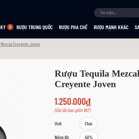
SKY
RƯỢU TRUNG QUỐC
RƯỢU PHA CHẾ
RƯỢU MẠNH KHÁC
S
 Mezcal Creyente Joven
Rượu Tequila Mezca
Creyente Joven
1.250.000₫
(Giá đã bao gồm VAT)
Unit
Chai
Nồng độ
40%