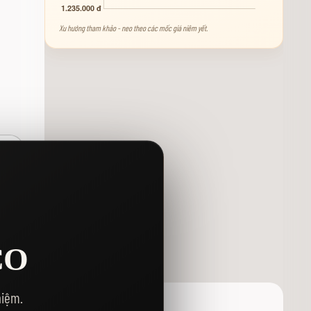
Xu hướng tham khảo - neo theo các mốc giá niêm yết.
Y
CO
hiệm.