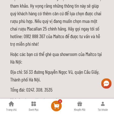
tham khảo. Hy vọng rằng những thông tin này sẽ giúp
quý khách hàng có thêm căn cứ để lựa chọn được chai
rượu phù hợp. Nếu quý vị đang muốn chọn mua một
chai rượu Macallan 25 chính hãng. Hãy gọi ngay tới số
hotline: 0912 888 367 của Maltco để được tư vấn và hỗ
trợ miễn phí nhé!
Hoặc các bạn có thể ghé qua showroom của Maltco tại
Hà Nội:
Địa chỉ: Số 33 đường Nguyễn Ngọc Vũ, quận Cầu Giấy,
Thành phố Hà Nội.
Tổng đài: 0247. 308. 3535
Website:
https://maltco.vn/
0
Email:
admin@maltco.vn
Trang chủ
Danh Mục
Khuyến Mãi
Tài khoản