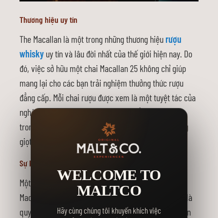
Thương hiệu uy tín
The Macallan là một trong những thương hiệu
rượu
whisky
uy tín và lâu đời nhất của thế giới hiện nay. Do
đó, việc sở hữu một chai Macallan 25 không chỉ giúp
mang lại cho các bạn trải nghiệm thưởng thức rượu
đẳng cấp. Mỗi chai rượu được xem là một tuyệt tác của
nghệ thuật chưng cất whisky. Sản phẩm chứa đựng
trong mình cả lịch sử lâu đời lẫn sự tinh tế trong từng
giọt rượu.
Sự khan hiếm và độc đáo
WELCOME TO
Một trong những yếu tố quan trọng giúp đưa rượu
MALTCO
Macallan 25 lên tầm cao cấp và quý hiếm. Đó chính là
Hãy cùng chúng tôi khuyến khích việc
quy trình sản xuất cực kỳ kỹ lưỡng từ khi chọn nguyên