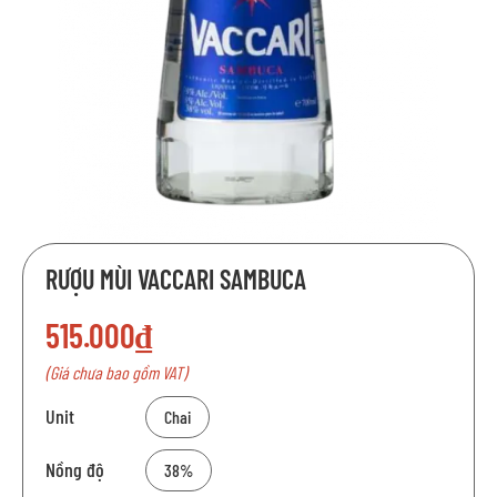
Chuyển
RƯỢU MÙI VACCARI SAMBUCA
đến
phần
515.000₫
đầu
của
(Giá chưa bao gồm VAT)
thư
viện
Unit
Chai
hình
ảnh
Nồng độ
38%