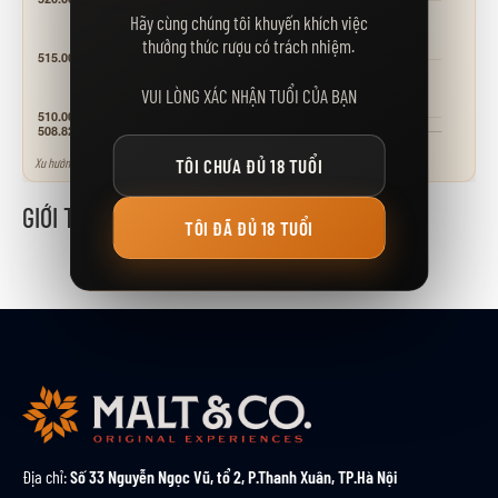
Hãy cùng chúng tôi khuyến khích việc
thưởng thức rượu có trách nhiệm.
VUI LÒNG XÁC NHẬN TUỔI CỦA BẠN
Xu hướng tham khảo - neo theo các mốc giá niêm yết.
TÔI CHƯA ĐỦ 18 TUỔI
GIỚI THIỆU
TÔI ĐÃ ĐỦ 18 TUỔI
Địa chỉ:
Số 33 Nguyễn Ngọc Vũ, tổ 2, P.Thanh Xuân, TP.Hà Nội