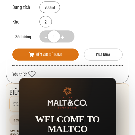
Dung tích
700ml
Kho
2
Số Lượng
THÊM VÀO GIỎ HÀNG
MUA NGAY
Yêu thích:
BIẾN ĐỘNG GIÁ
515.000 đ
0.00%
WELCOME TO
3 tháng
6 tháng
1 năm
MALTCO