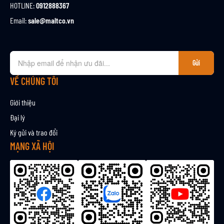
HOTLINE:
0912888367
Email:
sale@maltco.vn
Đ
Gửi
ă
n
VỀ CHÚNG TÔI
g
k
Giới thiệu
ý
Đại lý
n
Ký gửi và trao đổi
h
ậ
MẠNG XÃ HỘI
n
b
ả
n
t
i
n