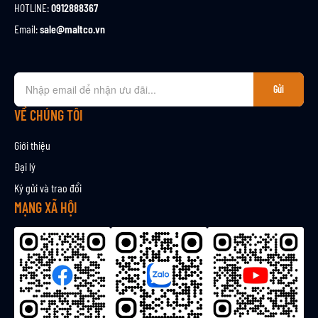
HOTLINE:
0912888367
Email:
sale@maltco.vn
Đ
Gửi
ă
n
VỀ CHÚNG TÔI
g
k
Giới thiệu
ý
Đại lý
n
Ký gửi và trao đổi
h
ậ
MẠNG XÃ HỘI
n
b
ả
n
t
i
n