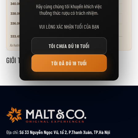
Hãy cùng chúng tôi khuyến khích việc
thưởng thức rượu có trách nhiệm.
VUI LÒNG XÁC NHẬN TUỔI CỦA BẠN
Xu hướng tham khảo - neo theo các mốc giá niêm yết.
TÔI CHƯA ĐỦ 18 TUỔI
GIỚI THIỆU
TÔI ĐÃ ĐỦ 18 TUỔI
Địa chỉ:
Số 33 Nguyễn Ngọc Vũ, tổ 2, P.Thanh Xuân, TP.Hà Nội