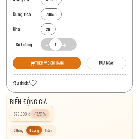
Dung tích
700ml
Kho
29
Số Lượng
THÊM VÀO GIỎ HÀNG
MUA NGAY
Yêu thích:
BIẾN ĐỘNG GIÁ
320.000 đ
-13.51%
3 tháng
6 tháng
1 năm