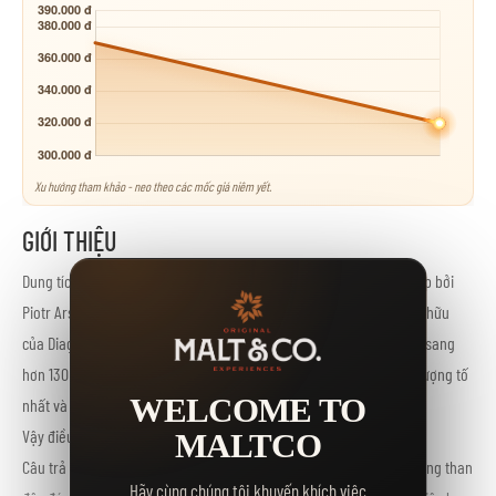
Xu hướng tham khảo - neo theo các mốc giá niêm yết.
GIỚI THIỆU
Dung tích: 700ml Nồng độ: 39%Rượu Vodka Smirnoff được thành lập bởi
Piotr Arsenieyevich Smirnov tại Mát-xcơ-va. Ngày nay, nó thuộc sở hữu
của Diageo, một tập đoàn đồ uống khổng lồ của Anh, và xuất khẩu sang
hơn 130 quốc gia. Smirnoff là một trong những loại vodka có chất lượng tố
WELCOME TO
nhất và bán chạy nhất trên thị trường.
Vậy điều gì đã tạo ra sự khác biệt cho Smirnoff?
MALTCO
Câu trả lời chính là phương pháp chưng cất kép với hệ thống lọc bằng than
Hãy cùng chúng tôi khuyến khích việc