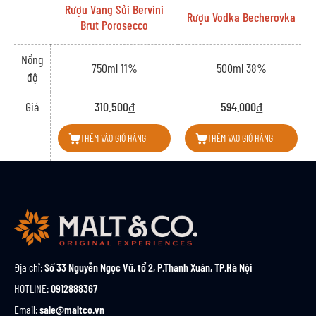
Rượu Vang Sủi Bervini
Rượu Vodka Becherovka
Brut Porosecco
Nồng
750ml 11%
500ml 38%
độ
Giá
310.500₫
594.000₫
THÊM VÀO GIỎ HÀNG
THÊM VÀO GIỎ HÀNG
Địa chỉ:
Số 33 Nguyễn Ngọc Vũ, tổ 2, P.Thanh Xuân, TP.Hà Nội
HOTLINE:
0912888367
Email:
sale@maltco.vn