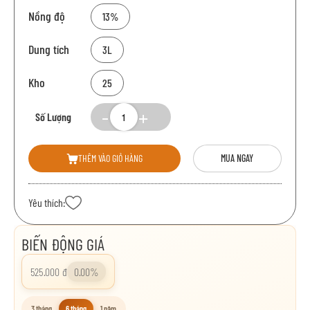
Nồng độ
13%
Dung tích
3L
Kho
25
Số Lượng
THÊM VÀO GIỎ HÀNG
MUA NGAY
Yêu thích:
BIẾN ĐỘNG GIÁ
525.000 đ
0.00%
3 tháng
6 tháng
1 năm