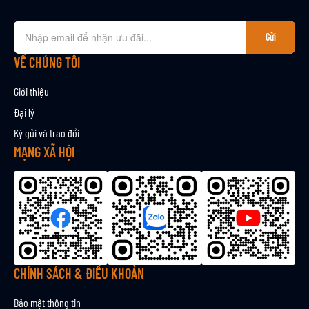
Đ
Gửi
ă
n
VỀ CHÚNG TÔI
g
k
Giới thiệu
ý
Đại lý
n
Ký gửi và trao đổi
h
ậ
MẠNG XÃ HỘI
n
b
ả
n
t
i
n
CHÍNH SÁCH & ĐIỀU KHOẢN
Bảo mật thông tin