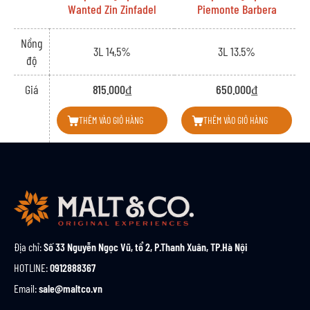
Wanted Zin Zinfadel
Piemonte Barbera
Nồng
3L 14,5%
3L 13.5%
độ
Giá
815.000₫
650.000₫
THÊM VÀO GIỎ HÀNG
THÊM VÀO GIỎ HÀNG
Địa chỉ:
Số 33 Nguyễn Ngọc Vũ, tổ 2, P.Thanh Xuân, TP.Hà Nội
HOTLINE:
0912888367
Email:
sale@maltco.vn