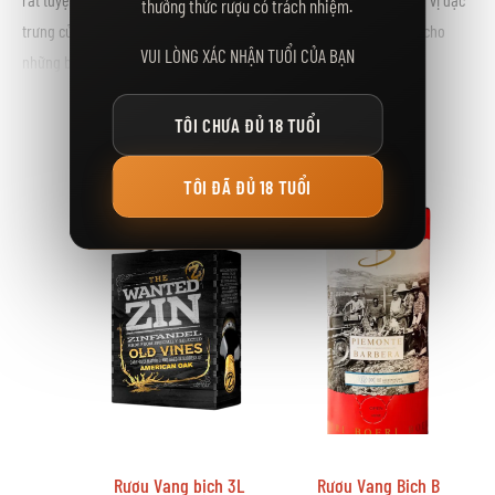
thưởng thức rượu có trách nhiệm.
trưng của hoa quả, hương violet và dâu rừng, là lựa chọn tuyệt vời cho
VUI LÒNG XÁC NHẬN TUỔI CỦA BẠN
những bữa ăn với thịt đỏ, đồ khô trong dịp Tết.
TÔI CHƯA ĐỦ 18 TUỔI
GỢI Ý DÀNH CHO BẠN
TÔI ĐÃ ĐỦ 18 TUỔI
Rượu Vang bịch 3L
Rượu Vang Bịch B