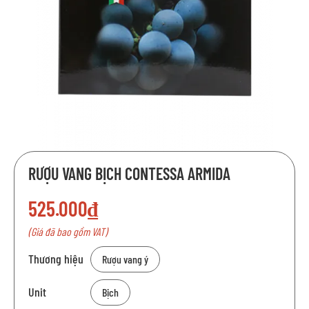
Chuyển
RƯỢU VANG BỊCH CONTESSA ARMIDA
đến
phần
525.000₫
đầu
của
(Giá đã bao gồm VAT)
thư
viện
Thương hiệu
Rượu vang ý
hình
ảnh
Unit
Bịch