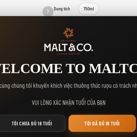
Dung tích
750ml
Kho
59
Số Lượng
MUA NGA
THÊM VÀO GIỎ HÀNG
ELCOME TO MALT
Yêu thích:
cùng chúng tôi khuyến khích việc thưởng thức rượu có trách n
VUI LÒNG XÁC NHẬN TUỔI CỦA BẠN
TÔI CHƯA ĐỦ 18 TUỔI
TÔI ĐÃ ĐỦ 18 TUỔI