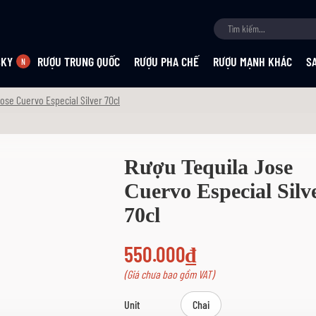
SKY
RƯỢU TRUNG QUỐC
RƯỢU PHA CHẾ
RƯỢU MẠNH KHÁC
S
ose Cuervo Especial Silver 70cl
Rượu Tequila Jose
Cuervo Especial Silv
70cl
550.000₫
(Giá chưa bao gồm VAT)
Unit
Chai