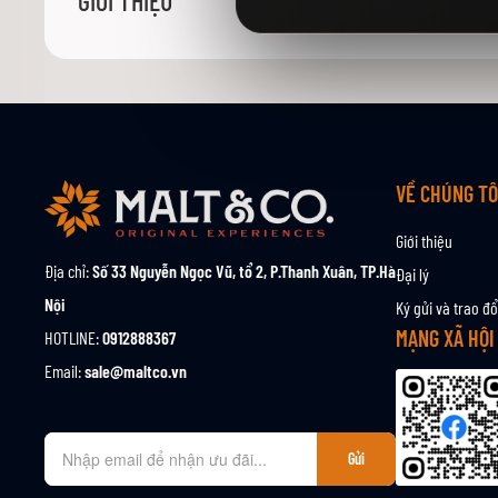
GIỚI THIỆU
viện
hình
ảnh
VỀ CHÚNG TÔ
Giới thiệu
Địa chỉ:
Số 33 Nguyễn Ngọc Vũ, tổ 2, P.Thanh Xuân, TP.Hà
Đại lý
Nội
Ký gửi và trao đổ
MẠNG XÃ HỘI
HOTLINE:
0912888367
Email:
sale@maltco.vn
Đ
Gửi
ă
n