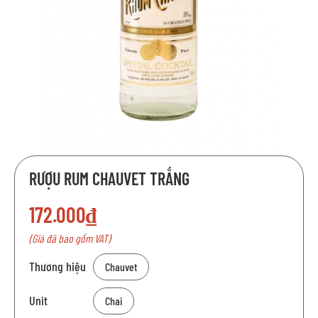
Chuyển
RƯỢU RUM CHAUVET TRẮNG
đến
phần
172.000₫
đầu
của
(Giá đã bao gồm VAT)
thư
viện
Thương hiệu
Chauvet
hình
ảnh
Unit
Chai