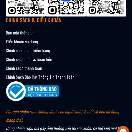
i
n
CHÍNH SÁCH & ĐIỀU KHOẢN
Bảo mật thông tin
Điều khoản sử dụng
Chính sách giao, kiểm hàng
Chính sách đổi trả, hoàn tiền
Chính sách thanh toán
Chính Sách Bảo Mật Thông Tin Thanh Toán
Các sản phẩm rượu không dành cho người dưới 18 tuổi và phụ nữ đang
mang thai.
Uống nhiều rượu bia gây ảnh hưởng xấu tới sức khỏe, có thể làm mất khả