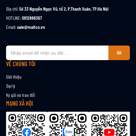
Địa chỉ:
Số 33 Nguyễn Ngọc Vũ, tổ 2, P.Thanh Xuân, TP.Hà Nội
HOTLINE:
0912888367
Email:
sale@maltco.vn
Đ
Gửi
ă
n
VỀ CHÚNG TÔI
g
k
Giới thiệu
ý
Đại lý
n
Ký gửi và trao đổi
h
ậ
MẠNG XÃ HỘI
n
b
ả
n
t