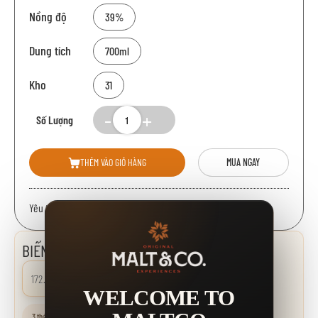
Nồng độ
39%
Dung tích
700ml
Kho
31
Số Lượng
THÊM VÀO GIỎ HÀNG
MUA NGAY
Yêu thích:
BIẾN ĐỘNG GIÁ
172.000 đ
0.00%
WELCOME TO
3 tháng
6 tháng
1 năm