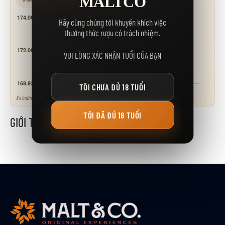
MALTCO
Hãy cùng chúng tôi khuyến khích việc
thưởng thức rượu có trách nhiệm.
VUI LÒNG XÁC NHẬN TUỔI CỦA BẠN
TÔI CHƯA ĐỦ 18 TUỔI
Xu hướng tham khảo - neo theo các mốc giá niêm yết.
TÔI ĐÃ ĐỦ 18 TUỔI
GIỚI THIỆU