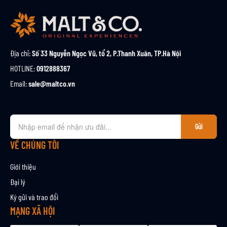
Địa chỉ:
Số 33 Nguyễn Ngọc Vũ, tổ 2, P.Thanh Xuân, TP.Hà Nội
HOTLINE:
0912888367
Email:
sale@maltco.vn
Đ
Gửi
ă
n
VỀ CHÚNG TÔI
g
k
Giới thiệu
ý
Đại lý
n
Ký gửi và trao đổi
h
ậ
MẠNG XÃ HỘI
n