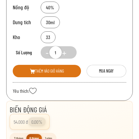
Nồng độ
40%
Dung tích
30ml
Kho
33
Số Lượng
THÊM VÀO GIỎ HÀNG
MUA NGAY
Yêu thích:
BIẾN ĐỘNG GIÁ
54.000 đ
0.00%
3 tháng
6 tháng
1 năm