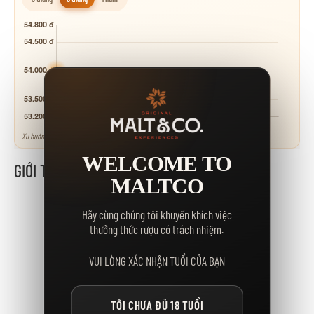
Xu hướng tham khảo - neo theo các mốc giá niêm yết.
WELCOME TO
GIỚI THIỆU
MALTCO
Hãy cùng chúng tôi khuyến khích việc
thưởng thức rượu có trách nhiệm.
GỢI Ý DÀNH CHO BẠN
VUI LÒNG XÁC NHẬN TUỔI CỦA BẠN
TÔI CHƯA ĐỦ 18 TUỔI