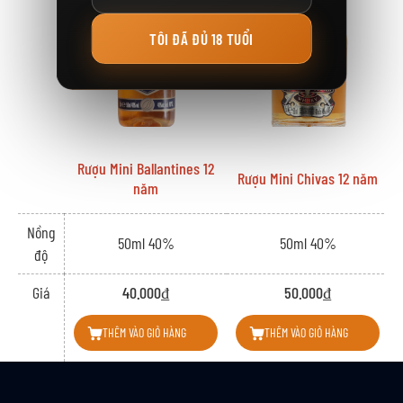
TÔI ĐÃ ĐỦ 18 TUỔI
Rượu Mini Ballantines 12
Rượu Mini Chivas 12 năm
năm
Nồng
50ml 40%
50ml 40%
độ
Giá
40.000₫
50.000₫
THÊM VÀO GIỎ HÀNG
THÊM VÀO GIỎ HÀNG