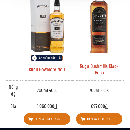
chạy nhất thế giới.
Johnnie Walker Red Label được tạo ra từ sự kết hợp hoàn hảo của hơn 35
loại whisky mạch nha và ngũ cốc đến từ các nhà chưng cất khắp Scotland.
Mỗi loại whisky đều được ủ trong thùng gỗ sồi ít nhất 3 năm, mang đến
hương vị phức tạp và phong phú với nhiều tầng hương vị đan xen.
RƯỢU JOHNNIE WALKER RED LABEL - TASTING
NOTES
SẮP NGỪNG SẢN XUẤT
Rượu Bushmills Black
Mùi Hương:
Rượu Bowmore No.1
Bush
Hương thơm ban đầu: Khi mới rót ra ly, Red Label mang đến hương thơm
nồng nàn của trái cây ngọt ngào, bao gồm nho khô, mận chín, lê và táo.
Nồng
700ml 40%
700ml 40%
độ
Hương thơm tiếp theo: Sau khi lắc nhẹ ly, bạn sẽ cảm nhận được sự xuất
hiện của các nốt hương cay nồng như gừng, quế, đinh hương, cùng với một
Giá
1.060.000₫
897.000₫
chút hương khói than bùn và gỗ sồi cháy.
Hương thơm cuối cùng: Khi rượu đã mở ra, bạn sẽ nhận ra hương vị mặn
THÊM VÀO GIỎ HÀNG
THÊM VÀO GIỎ HÀNG
mòi của biển cả hòa quyện cùng vị vani ngọt ngào và béo ngậy.