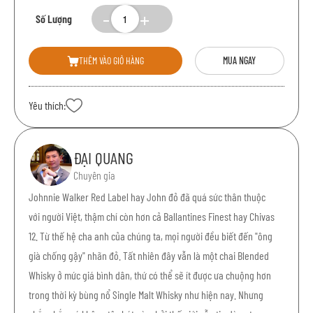
Số Lượng
THÊM VÀO GIỎ HÀNG
MUA NGAY
Yêu thích:
ĐẠI QUANG
Chuyên gia
Johnnie Walker Red Label hay John đỏ đã quá sức thân thuộc
với người Việt, thậm chí còn hơn cả Ballantines Finest hay Chivas
12. Từ thế hệ cha anh của chúng ta, mọi người đều biết đến "ông
già chống gậy" nhãn đỏ. Tất nhiên đây vẫn là một chai Blended
Whisky ở mức giá bình dân, thứ có thể sẽ ít được ưa chuộng hơn
trong thời kỳ bùng nổ Single Malt Whisky như hiện nay. Nhưng