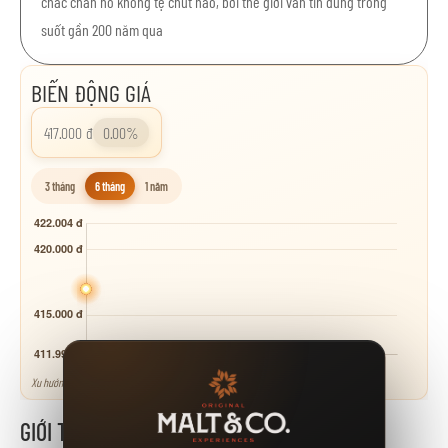
chắc chắn nó không tệ chút nào, bởi thế giới vẫn tin dùng trong
suốt gần 200 năm qua
BIẾN ĐỘNG GIÁ
417.000 đ
0.00%
3 tháng
6 tháng
1 năm
Xu hướng tham khảo - neo theo các mốc giá niêm yết.
GIỚI THIỆU