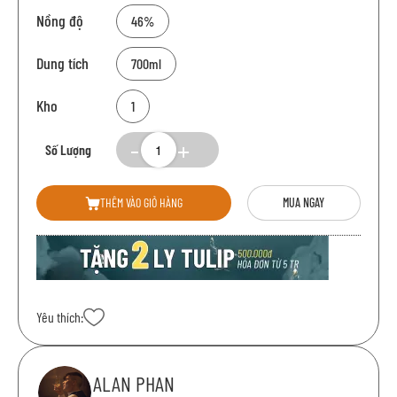
Nồng độ
46%
Dung tích
700ml
Kho
1
Số Lượng
THÊM VÀO GIỎ HÀNG
MUA NGAY
Yêu thích:
ALAN PHAN