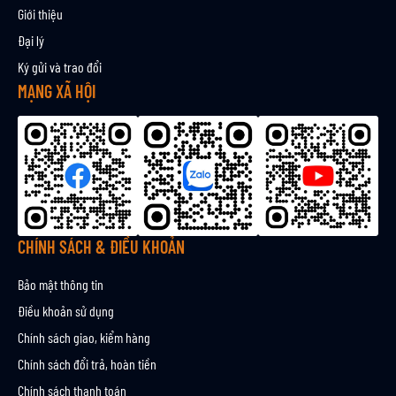
và một chút khói gỗ thoảng nhẹ – hiếm thấy ở Aultmore, tạo điểm nhấn
k
Giới thiệu
ý
đặc biệt.
Đại lý
n
Dư vị (Finish)
Ký gửi và trao đổi
h
Kéo dài, ấm áp, đậm vị gia vị ngọt, caramel cháy và một chút tannin gỗ
ậ
MẠNG XÃ HỘI
khô, như một bản giao hưởng chậm rãi và đầy chiều sâu.
n
b
ả
n
t
i
n
CHÍNH SÁCH & ĐIỀU KHOẢN
Bảo mật thông tin
Điều khoản sử dụng
Chính sách giao, kiểm hàng
Chính sách đổi trả, hoàn tiền
Chính sách thanh toán